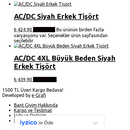
AC/DC Siyah Erkek Tişört
₺
424,90
Seçenekler
Bu ürünün birden fazla
varyasyonu var. Seçenekler ürün sayfasından
seçilebilir
AC/DC 4XL Büyük Beden Siyah
Erkek Tişört
₺
439,90
Sepete Ekle
1500 TL Üzeri Kargo Bedava!
Developed by
e-Grafi
Bant Giyim Hakkında
Kargo ve Teslimat
İade ve Değişim
Hesabım