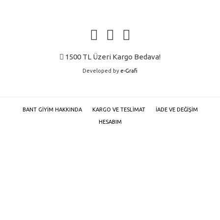
ürün
ürün
sayfasından
sayfasında
seçilebilir
seçilebilir
1500 TL Üzeri Kargo Bedava!
Developed by
e-Grafi
BANT GIYIM HAKKINDA
KARGO VE TESLIMAT
İADE VE DEĞIŞIM
HESABIM