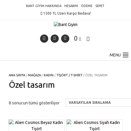
Skip
BANT GIYIM HAKKINDA
HESABIM
ÖDEME
SEPET
to
1500 TL Üzeri Kargo Bedava!
content
0
MENU
ANA SAYFA
/
MAĞAZA
/
KADIN
/
TIŞÖRT / T-SHIRT
/ ÖZEL TASARIM
Özel tasarım
8 sonucun tümü gösteriliyor