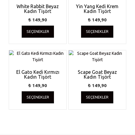
ürün
ürün
White Rabbit Beyaz
Yin Yang Kedi Krem
Kadın Tişört
sayfasından
Kadın Tişört
sayfasında
seçilebilir
seçilebilir
₺
149,90
₺
149,90
Bu
Bu
SEÇENEKLER
SEÇENEKLER
ürünün
ürünün
birden
birden
fazla
fazla
varyasyonu
varyasyonu
var.
var.
Seçenekler
Seçenekler
ürün
ürün
El Gato Kedi Kırmızı
Scape Goat Beyaz
Kadın Tişört
sayfasından
Kadın Tişört
sayfasında
seçilebilir
seçilebilir
₺
149,90
₺
149,90
Bu
Bu
SEÇENEKLER
SEÇENEKLER
ürünün
ürünün
birden
birden
fazla
fazla
varyasyonu
varyasyonu
var.
var.
Seçenekler
Seçenekler