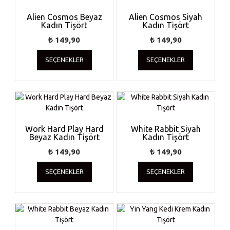
Alien Cosmos Beyaz
Alien Cosmos Siyah
Kadın Tişört
Kadın Tişört
₺
149,90
₺
149,90
Bu
Bu
SEÇENEKLER
SEÇENEKLER
ürünün
ürünün
birden
birden
fazla
fazla
varyasyonu
varyasyonu
var.
var.
Seçenekler
Seçenekler
ürün
ürün
Work Hard Play Hard
White Rabbit Siyah
Beyaz Kadın Tişört
sayfasından
Kadın Tişört
sayfasında
seçilebilir
seçilebilir
₺
149,90
₺
149,90
Bu
Bu
SEÇENEKLER
SEÇENEKLER
ürünün
ürünün
birden
birden
fazla
fazla
varyasyonu
varyasyonu
var.
var.
Seçenekler
Seçenekler