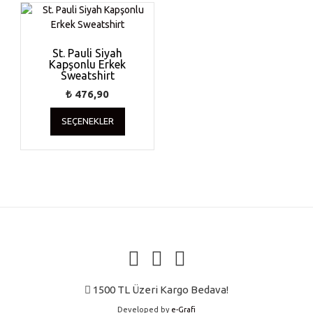
St. Pauli Siyah
Kapşonlu Erkek
Sweatshirt
₺
476,90
Bu
SEÇENEKLER
ürünün
birden
fazla
varyasyonu
var.
Seçenekler
ürün
sayfasından
seçilebilir
1500 TL Üzeri Kargo Bedava!
Developed by
e-Grafi