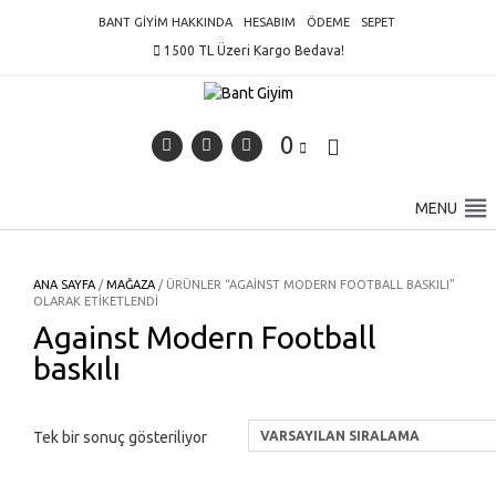
Skip
BANT GIYIM HAKKINDA
HESABIM
ÖDEME
SEPET
to
1500 TL Üzeri Kargo Bedava!
content
0
MENU
ANA SAYFA
/
MAĞAZA
/ ÜRÜNLER “AGAINST MODERN FOOTBALL BASKILI”
OLARAK ETIKETLENDI
Against Modern Football
baskılı
Tek bir sonuç gösteriliyor