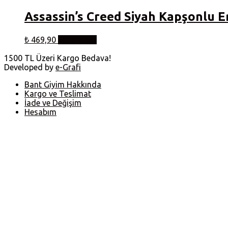
Assassin’s Creed Siyah Kapşonlu E
Bu
₺
469,90
Seçenekler
ürünün
birden
1500 TL Üzeri Kargo Bedava!
fazla
Developed by
e-Grafi
varyasyonu
var.
Bant Giyim Hakkında
Seçenekler
Kargo ve Teslimat
ürün
İade ve Değişim
sayfasından
Hesabım
seçilebilir