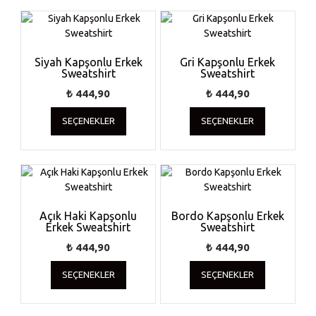
Siyah Kapşonlu Erkek
Gri Kapşonlu Erkek
Sweatshirt
Sweatshirt
₺
444,90
₺
444,90
Bu
Bu
SEÇENEKLER
SEÇENEKLER
ürünün
ürünün
birden
birden
fazla
fazla
varyasyonu
varyasyonu
var.
var.
Seçenekler
Seçenekler
ürün
ürün
Açık Haki Kapşonlu
Bordo Kapşonlu Erkek
Erkek Sweatshirt
sayfasından
Sweatshirt
sayfasında
seçilebilir
seçilebilir
₺
444,90
₺
444,90
Bu
Bu
SEÇENEKLER
SEÇENEKLER
ürünün
ürünün
birden
birden
fazla
fazla