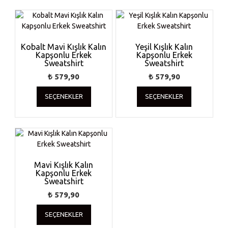
fazla
fazla
varyasyonu
varyasyonu
var.
var.
Seçenekler
Seçenekler
ürün
ürün
Kobalt Mavi Kışlık Kalın
Yeşil Kışlık Kalın
Kapşonlu Erkek
sayfasından
Kapşonlu Erkek
sayfasında
Sweatshirt
Sweatshirt
seçilebilir
seçilebilir
₺
579,90
₺
579,90
Bu
Bu
SEÇENEKLER
SEÇENEKLER
ürünün
ürünün
birden
birden
fazla
fazla
varyasyonu
varyasyonu
var.
var.
Seçenekler
Seçenekler
ürün
ürün
Mavi Kışlık Kalın
Kapşonlu Erkek
sayfasından
sayfasında
Sweatshirt
seçilebilir
seçilebilir
₺
579,90
Bu
SEÇENEKLER
ürünün
birden