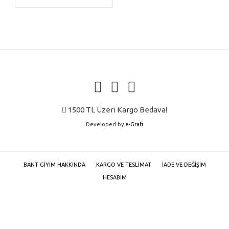
fazla
varyasyonu
var.
Seçenekler
ürün
sayfasından
seçilebilir
1500 TL Üzeri Kargo Bedava!
Developed by
e-Grafi
BANT GIYIM HAKKINDA
KARGO VE TESLIMAT
İADE VE DEĞIŞIM
HESABIM