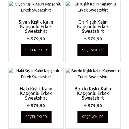
varyasyonu
varyasyonu
var.
var.
Seçenekler
Seçenekler
ürün
ürün
Siyah Kışlık Kalın
Gri Kışlık Kalın
Kapşonlu Erkek
sayfasından
Kapşonlu Erkek
sayfasında
Sweatshirt
Sweatshirt
seçilebilir
seçilebilir
₺
579,90
₺
579,90
Bu
Bu
SEÇENEKLER
SEÇENEKLER
ürünün
ürünün
birden
birden
fazla
fazla
varyasyonu
varyasyonu
var.
var.
Seçenekler
Seçenekler
ürün
ürün
Haki Kışlık Kalın
Bordo Kışlık Kalın
Kapşonlu Erkek
sayfasından
Kapşonlu Erkek
sayfasında
Sweatshirt
Sweatshirt
seçilebilir
seçilebilir
₺
579,90
₺
579,90
Bu
Bu
SEÇENEKLER
SEÇENEKLER
ürünün
ürünün
birden
birden