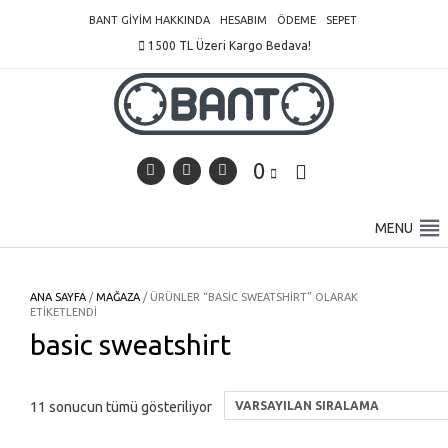
Skip
BANT GIYIM HAKKINDA
HESABIM
ÖDEME
SEPET
to
1500 TL Üzeri Kargo Bedava!
content
0
MENU
ANA SAYFA
/
MAĞAZA
/ ÜRÜNLER “BASIC SWEATSHIRT” OLARAK
ETIKETLENDI
basic sweatshirt
11 sonucun tümü gösteriliyor