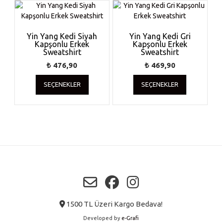
Yin Yang Kedi Siyah
Yin Yang Kedi Gri
Kapşonlu Erkek
Kapşonlu Erkek
Sweatshirt
Sweatshirt
₺
476,90
₺
469,90
Bu
Bu
SEÇENEKLER
SEÇENEKLER
ürünün
ürünün
birden
birden
fazla
fazla
varyasyonu
varyasyonu
var.
var.
Seçenekler
Seçenekler
ürün
ürün
sayfasından
sayfasında
seçilebilir
seçilebilir
1500 TL Üzeri Kargo Bedava!
Developed by
e-Grafi