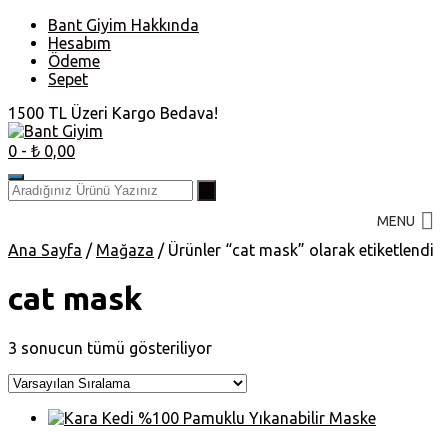
Skip
Bant Giyim Hakkında
to
Hesabım
content
Ödeme
Sepet
1500 TL Üzeri Kargo Bedava!
0
- ₺ 0,00
MENU
Ana Sayfa
/
Mağaza
/ Ürünler “cat mask” olarak etiketlendi
cat mask
3 sonucun tümü gösteriliyor