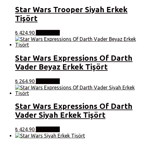
Star Wars Trooper Siyah Erkek
Tişört
Bu
₺
424,90
Seçenekler
ürünün
birden
fazla
varyasyonu
Star Wars Expressions Of Darth
var.
Vader Beyaz Erkek Tişört
Seçenekler
ürün
sayfasından
Bu
₺
264,90
Seçenekler
seçilebilir
ürünün
birden
fazla
varyasyonu
Star Wars Expressions Of Darth
var.
Vader Siyah Erkek Tişört
Seçenekler
ürün
sayfasından
Bu
₺
424,90
Seçenekler
seçilebilir
ürünün
birden