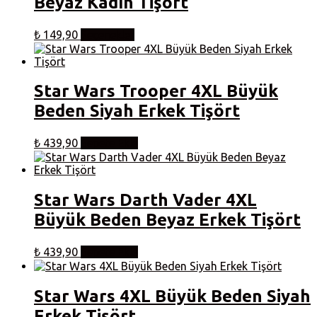
Beyaz Kadın Tişört
ürün
sayfasından
Bu
₺
149,90
Seçenekler
seçilebilir
ürünün
birden
fazla
varyasyonu
Star Wars Trooper 4XL Büyük
var.
Beden Siyah Erkek Tişört
Seçenekler
ürün
sayfasından
₺
439,90
Sepete Ekle
seçilebilir
Star Wars Darth Vader 4XL
Büyük Beden Beyaz Erkek Tişört
₺
439,90
Sepete Ekle
Star Wars 4XL Büyük Beden Siyah
Erkek Tişört