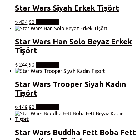
fazla
Star Wars Siyah Erkek Tişört
varyasyonu
var.
Bu
Seçenekler
₺
424,90
Seçenekler
ürünün
ürün
birden
sayfasından
fazla
seçilebilir
Star Wars Han Solo Beyaz Erkek
varyasyonu
Tişört
var.
Seçenekler
ürün
Bu
₺
244,90
Seçenekler
sayfasından
ürünün
seçilebilir
birden
fazla
Star Wars Trooper Siyah Kadın
varyasyonu
Tişört
var.
Seçenekler
ürün
Bu
₺
149,90
Seçenekler
sayfasından
ürünün
seçilebilir
birden
fazla
varyasyonu
Star Wars Buddha Fett Boba Fett
var.
Seçenekler