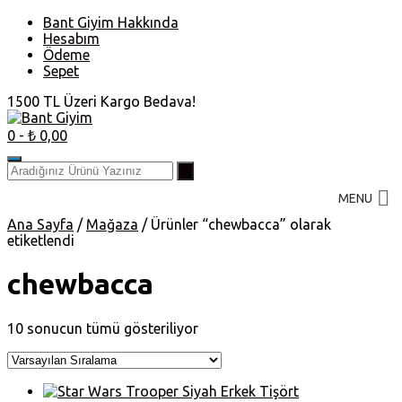
Skip
Bant Giyim Hakkında
to
Hesabım
content
Ödeme
Sepet
1500 TL Üzeri Kargo Bedava!
0
- ₺ 0,00
MENU
Ana Sayfa
/
Mağaza
/ Ürünler “chewbacca” olarak
etiketlendi
chewbacca
10 sonucun tümü gösteriliyor