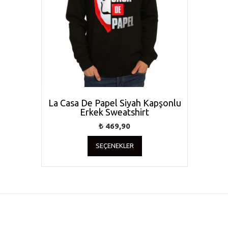
La Casa De Papel Siyah Kapşonlu
Erkek Sweatshirt
₺
469,90
Bu
SEÇENEKLER
ürünün
birden
fazla
varyasyonu
var.
Seçenekler
ürün
sayfasından