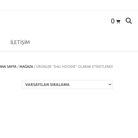
0
İLETİŞİM
ANA SAYFA
/
MAĞAZA
/ ÜRÜNLER “DALI HOODIE” OLARAK ETIKETLENDI