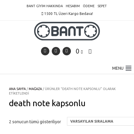
Skip
BANT GIYIM HAKKINDA
HESABIM
ÖDEME
SEPET
to
1500 TL Üzeri Kargo Bedava!
content
0
MENU
ANA SAYFA
/
MAĞAZA
/ ÜRÜNLER “DEATH NOTE KAPSONLU” OLARAK
ETIKETLENDI
death note kapsonlu
2 sonucun tümü gösteriliyor