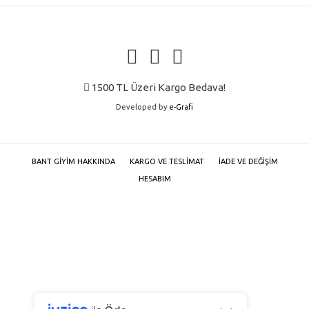
ürün
sayfasından
seçilebilir
1500 TL Üzeri Kargo Bedava!
Developed by
e-Grafi
BANT GIYIM HAKKINDA
KARGO VE TESLIMAT
İADE VE DEĞIŞIM
HESABIM