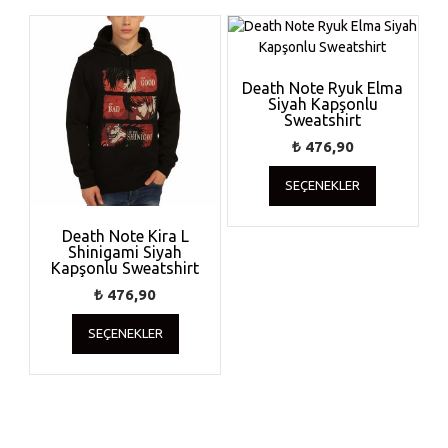
Death Note Ryuk Elma
Siyah Kapşonlu
Sweatshirt
₺
476,90
Bu
SEÇENEKLER
ürünün
birden
fazla
Death Note Kira L
Shinigami Siyah
varyasyonu
Kapşonlu Sweatshirt
var.
Seçenekler
₺
476,90
ürün
Bu
SEÇENEKLER
sayfasında
ürünün
seçilebilir
birden
fazla
varyasyonu
var.
Seçenekler