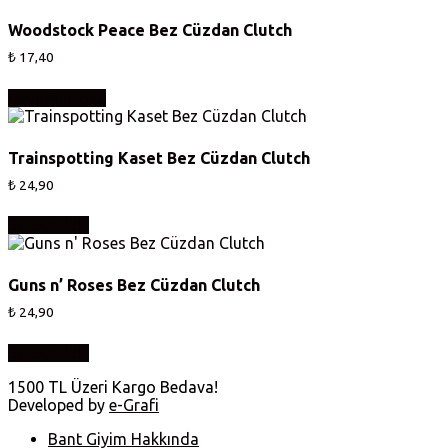
Woodstock Peace Bez Cüzdan Clutch
₺
17,40
Devamını oku
Trainspotting Kaset Bez Cüzdan Clutch
₺
24,90
Sepete Ekle
Guns n’ Roses Bez Cüzdan Clutch
₺
24,90
Sepete Ekle
1500 TL Üzeri Kargo Bedava!
Developed by
e-Grafi
Bant Giyim Hakkında