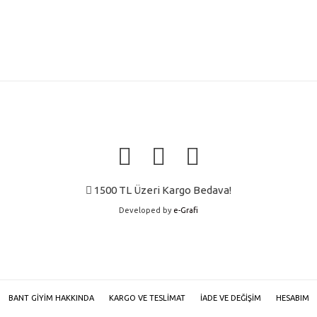
1500 TL Üzeri Kargo Bedava!
Developed by
e-Grafi
BANT GIYIM HAKKINDA
KARGO VE TESLIMAT
İADE VE DEĞIŞIM
HESABIM