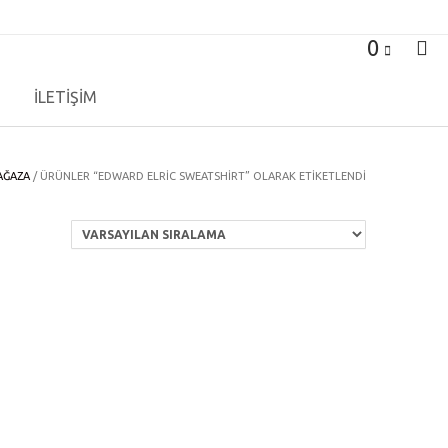
0
İLETİŞİM
AĞAZA
/ ÜRÜNLER “EDWARD ELRIC SWEATSHIRT” OLARAK ETIKETLENDI