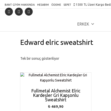
Skip
1500 TL Üzeri Kargo Bed
BANT GIYIM HAKKINDA
HESABIM
ÖDEME
SEPET
to
content
ERKEK
Edward elric sweatshirt
Tek bir sonuç gösteriliyor
Fullmetal Alchemist Elric
Kardeşler Gri Kapşonlu
Sweatshirt
₺
469,90