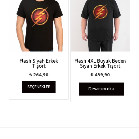
Flash Siyah Erkek
Flash 4XL Büyük Beden
Tişört
Siyah Erkek Tişört
₺
264,90
₺
439,90
Bu
SEÇENEKLER
ürünün
Devamını oku
birden
fazla
varyasyonu
var.
Seçenekler
ürün
sayfasından