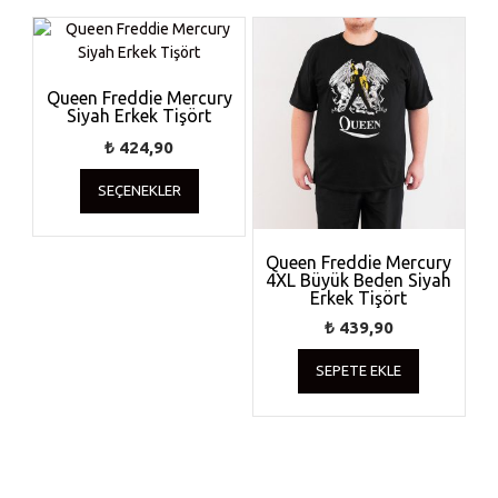
Queen Freddie Mercury
Siyah Erkek Tişört
₺
424,90
Bu
SEÇENEKLER
ürünün
birden
fazla
Queen Freddie Mercury
varyasyonu
4XL Büyük Beden Siyah
var.
Erkek Tişört
Seçenekler
₺
439,90
ürün
sayfasından
SEPETE EKLE
seçilebilir