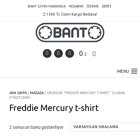
Skip
BANT GIYIM HAKKINDA
HESABIM
ÖDEME
SEPET
to
1500 TL Üzeri Kargo Bedava!
content
0
MENU
ANA SAYFA
/
MAĞAZA
/ ÜRÜNLER “FREDDIE MERCURY T-SHIRT” OLARAK
ETIKETLENDI
Freddie Mercury t-shirt
2 sonucun tümü gösteriliyor