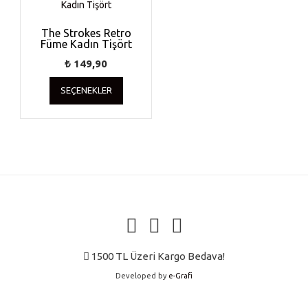
The Strokes Retro
Füme Kadın Tişört
₺
149,90
Bu
SEÇENEKLER
ürünün
birden
fazla
varyasyonu
var.
Seçenekler
ürün
sayfasından
seçilebilir
1500 TL Üzeri Kargo Bedava!
Developed by
e-Grafi