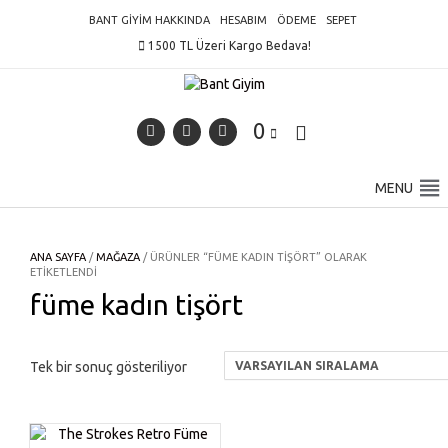
Skip
BANT GIYIM HAKKINDA
HESABIM
ÖDEME
SEPET
to
1500 TL Üzeri Kargo Bedava!
content
0
MENU
ANA SAYFA
/
MAĞAZA
/ ÜRÜNLER “FÜME KADIN TIŞÖRT” OLARAK
ETIKETLENDI
füme kadın tişört
Tek bir sonuç gösteriliyor