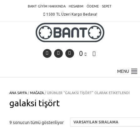
Skip
BANT GIYIM HAKKINDA
HESABIM
ÖDEME
SEPET
to
1500 TL Üzeri Kargo Bedava!
content
0
MENU
ANA SAYFA
/
MAĞAZA
/ ÜRÜNLER “GALAKSI TIŞÖRT” OLARAK ETIKETLENDI
galaksi tişört
9 sonucun tümü gösteriliyor