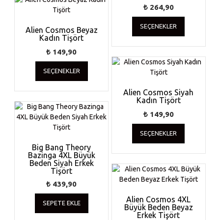
sayfasında
var.
₺
264,90
seçilebilir
Seçenekler
Bu
SEÇENEKLER
ürün
ürünün
Alien Cosmos Beyaz
Kadın Tişört
sayfasından
birden
seçilebilir
fazla
₺
149,90
varyasyonu
Bu
var.
SEÇENEKLER
ürünün
Seçenekler
birden
ürün
Alien Cosmos Siyah
fazla
Kadın Tişört
sayfasında
varyasyonu
seçilebilir
var.
₺
149,90
Seçenekler
Bu
SEÇENEKLER
ürün
ürünün
sayfasından
birden
Big Bang Theory
Bazinga 4XL Büyük
seçilebilir
fazla
Beden Siyah Erkek
varyasyonu
Tişört
var.
₺
439,90
Seçenekler
ürün
Alien Cosmos 4XL
SEPETE EKLE
Büyük Beden Beyaz
sayfasında
Erkek Tişört
seçilebilir