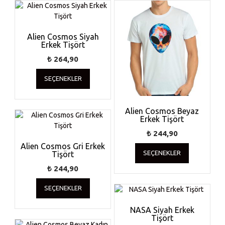
Alien Cosmos Siyah
Erkek Tişört
₺
264,90
Bu
SEÇENEKLER
ürünün
birden
fazla
Alien Cosmos Beyaz
varyasyonu
Erkek Tişört
var.
Seçenekler
₺
244,90
ürün
Bu
Alien Cosmos Gri Erkek
SEÇENEKLER
Tişört
sayfasından
ürünün
seçilebilir
birden
₺
244,90
fazla
Bu
varyasyonu
SEÇENEKLER
ürünün
var.
birden
Seçenekler
NASA Siyah Erkek
fazla
Tişört
ürün
varyasyonu