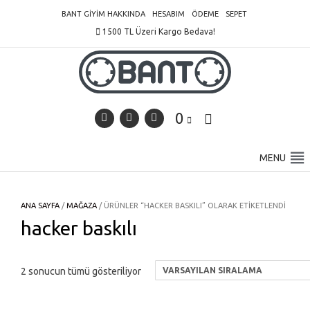
Skip
BANT GIYIM HAKKINDA
HESABIM
ÖDEME
SEPET
to
1500 TL Üzeri Kargo Bedava!
content
0
MENU
ANA SAYFA
/
MAĞAZA
/ ÜRÜNLER “HACKER BASKILI” OLARAK ETIKETLENDI
hacker baskılı
2 sonucun tümü gösteriliyor