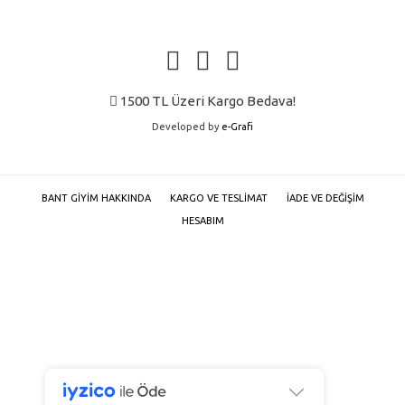
sayfasında
seçilebilir
1500 TL Üzeri Kargo Bedava!
Developed by
e-Grafi
BANT GIYIM HAKKINDA
KARGO VE TESLIMAT
İADE VE DEĞIŞIM
HESABIM