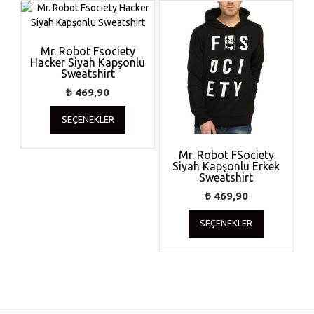
Mr. Robot Fsociety
Hacker Siyah Kapşonlu
Sweatshirt
₺
469,90
Bu
SEÇENEKLER
ürünün
birden
fazla
Mr. Robot FSociety
Siyah Kapşonlu Erkek
varyasyonu
Sweatshirt
var.
Seçenekler
₺
469,90
ürün
Bu
SEÇENEKLER
sayfasından
ürünün
seçilebilir
birden
fazla
varyasyonu
var.
Seçenekler
ürün