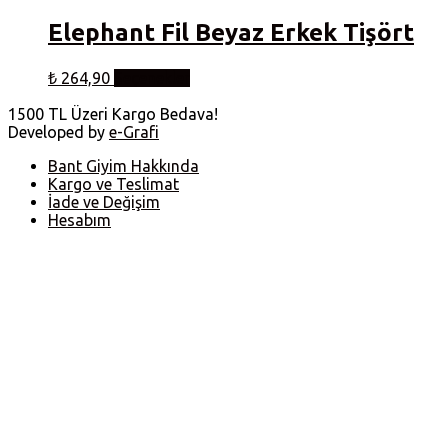
Elephant Fil Beyaz Erkek Tişört
Bu
₺
264,90
Seçenekler
ürünün
birden
1500 TL Üzeri Kargo Bedava!
fazla
Developed by
e-Grafi
varyasyonu
var.
Bant Giyim Hakkında
Seçenekler
Kargo ve Teslimat
ürün
İade ve Değişim
sayfasından
Hesabım
seçilebilir