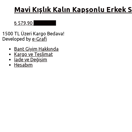
Mavi Kışlık Kalın Kapşonlu Erkek 
Bu
₺
579,90
Seçenekler
ürünün
birden
1500 TL Üzeri Kargo Bedava!
fazla
Developed by
e-Grafi
varyasyonu
var.
Bant Giyim Hakkında
Seçenekler
Kargo ve Teslimat
ürün
İade ve Değişim
sayfasından
Hesabım
seçilebilir