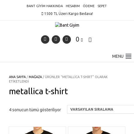
Skip
BANT GIYIM HAKKINDA
HESABIM
ÖDEME
SEPET
to
1500 TL Üzeri Kargo Bedava!
content
0
MENU
ANA SAYFA
/
MAĞAZA
/ ÜRÜNLER “METALLICA T-SHIRT” OLARAK
ETIKETLENDI
metallica t-shirt
4 sonucun tümü gösteriliyor