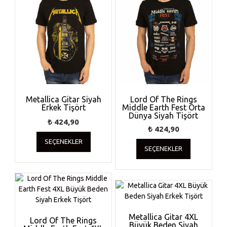
Metallica Gitar Siyah
Lord Of The Rings
Erkek Tişört
Middle Earth Fest Orta
Dünya Siyah Tişört
₺
424,90
₺
424,90
Bu
Bu
SEÇENEKLER
ürünün
SEÇENEKLER
ürünün
birden
birden
fazla
fazla
varyasyonu
varyasyonu
var.
var.
Seçenekler
Seçenekler
ürün
ürün
Metallica Gitar 4XL
sayfasından
Lord Of The Rings
Büyük Beden Siyah
sayfasında