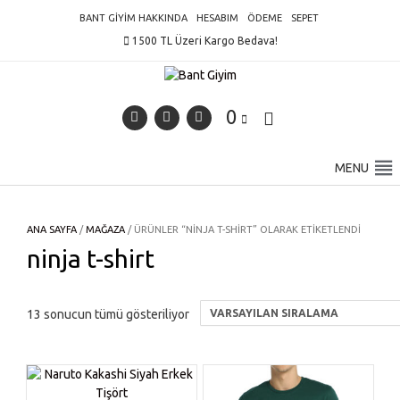
Skip
BANT GIYIM HAKKINDA
HESABIM
ÖDEME
SEPET
to
1500 TL Üzeri Kargo Bedava!
content
0
MENU
ANA SAYFA
/
MAĞAZA
/ ÜRÜNLER “NINJA T-SHIRT” OLARAK ETIKETLENDI
ninja t-shirt
13 sonucun tümü gösteriliyor