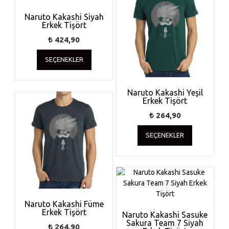
Naruto Kakashi Siyah
Erkek Tişört
₺
424,90
Bu
SEÇENEKLER
ürünün
birden
fazla
Naruto Kakashi Yeşil
varyasyonu
Erkek Tişört
var.
Seçenekler
₺
264,90
ürün
Bu
SEÇENEKLER
sayfasından
ürünün
seçilebilir
birden
fazla
varyasyonu
var.
Seçenekler
ürün
Naruto Kakashi Füme
Erkek Tişört
sayfasında
Naruto Kakashi Sasuke
Sakura Team 7 Siyah
seçilebilir
₺
264,90