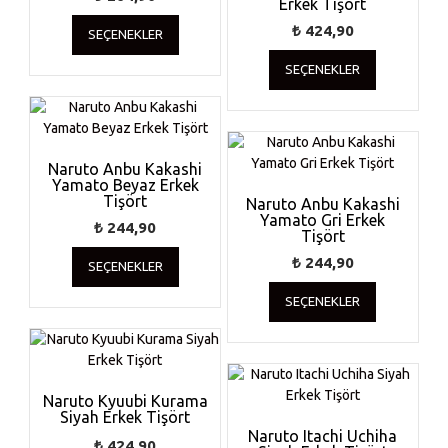
Erkek Tişört
Bu
₺
424,90
SEÇENEKLER
ürünün
Bu
birden
SEÇENEKLER
ürünün
fazla
birden
varyasyonu
fazla
var.
varyasyonu
Seçenekler
var.
ürün
Naruto Anbu Kakashi
Seçenekler
Yamato Beyaz Erkek
sayfasından
ürün
Tişört
Naruto Anbu Kakashi
seçilebilir
Yamato Gri Erkek
sayfasında
₺
244,90
Tişört
seçilebilir
Bu
₺
244,90
SEÇENEKLER
ürünün
Bu
birden
SEÇENEKLER
ürünün
fazla
birden
varyasyonu
fazla
var.
varyasyonu
Seçenekler
var.
ürün
Naruto Kyuubi Kurama
Seçenekler
Siyah Erkek Tişört
sayfasından
ürün
Naruto Itachi Uchiha
seçilebilir
₺
424,90