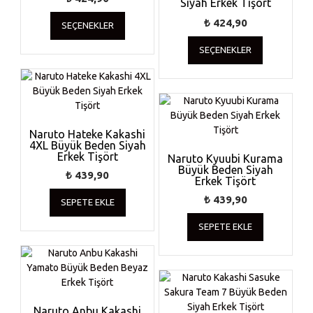
Siyah Erkek Tişört
sayfasında
Bu
seçilebilir
₺
424,90
SEÇENEKLER
ürünün
Bu
birden
SEÇENEKLER
ürünün
fazla
birden
varyasyonu
fazla
var.
varyasyonu
Seçenekler
var.
ürün
Seçenekler
sayfasından
Naruto Hateke Kakashi
ürün
4XL Büyük Beden Siyah
seçilebilir
sayfasında
Erkek Tişört
Naruto Kyuubi Kurama
Büyük Beden Siyah
seçilebilir
₺
439,90
Erkek Tişört
₺
439,90
SEPETE EKLE
SEPETE EKLE
Naruto Anbu Kakashi