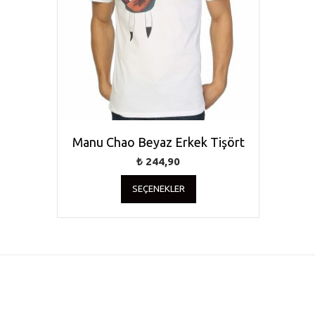
Manu Chao Beyaz Erkek Tişört
₺
244,90
Bu
SEÇENEKLER
ürünün
birden
fazla
varyasyonu
var.
Seçenekler
ürün
sayfasından
seçilebilir