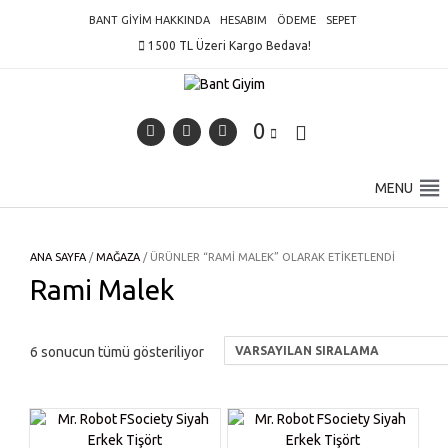
Skip
BANT GIYIM HAKKINDA
HESABIM
ÖDEME
SEPET
to
1500 TL Üzeri Kargo Bedava!
content
0
MENU
ANA SAYFA
/
MAĞAZA
/ ÜRÜNLER “RAMI MALEK” OLARAK ETIKETLENDI
Rami Malek
6 sonucun tümü gösteriliyor