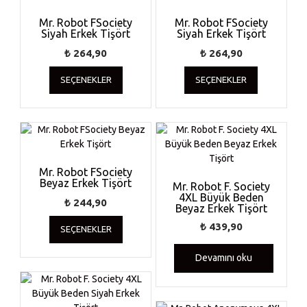
Mr. Robot FSociety
Mr. Robot FSociety
Siyah Erkek Tişört
Siyah Erkek Tişört
₺
264,90
₺
264,90
Bu
Bu
SEÇENEKLER
SEÇENEKLER
ürünün
ürünün
birden
birden
fazla
fazla
varyasyonu
varyasyonu
var.
var.
Seçenekler
Seçenekler
ürün
ürün
Mr. Robot FSociety
Beyaz Erkek Tişört
sayfasından
sayfasında
Mr. Robot F. Society
seçilebilir
4XL Büyük Beden
seçilebilir
₺
244,90
Beyaz Erkek Tişört
Bu
₺
439,90
SEÇENEKLER
ürünün
birden
Devamını oku
fazla
varyasyonu
var.
Seçenekler