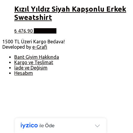
Kızıl Yıldız Siyah Kapşonlu Erkek
Sweatshirt
Bu
₺
476,90
Seçenekler
ürünün
birden
1500 TL Üzeri Kargo Bedava!
fazla
Developed by
e-Grafi
varyasyonu
var.
Bant Giyim Hakkında
Seçenekler
Kargo ve Teslimat
ürün
İade ve Değişim
sayfasından
Hesabım
seçilebilir