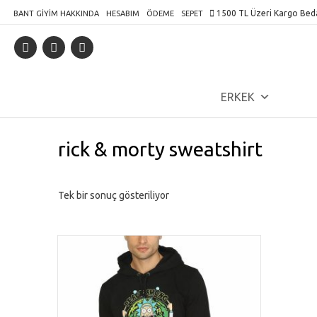
Skip
1500 TL Üzeri Kargo Bed
BANT GIYIM HAKKINDA
HESABIM
ÖDEME
SEPET
to
content
ERKEK
rick & morty sweatshirt
Tek bir sonuç gösteriliyor