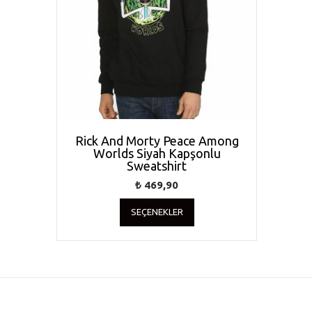
Rick And Morty Peace Among
Worlds Siyah Kapşonlu
Sweatshirt
₺
469,90
Bu
SEÇENEKLER
ürünün
birden
fazla
varyasyonu
var.
Seçenekler
ürün