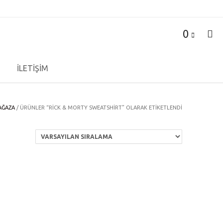
0
İLETİŞİM
AĞAZA
/ ÜRÜNLER “RICK & MORTY SWEATSHIRT” OLARAK ETIKETLENDI