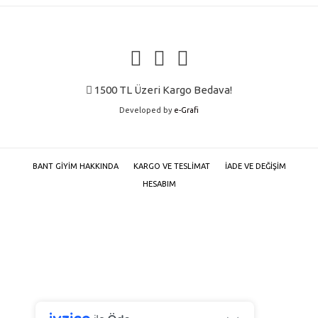
ürün
sayfasından
seçilebilir
1500 TL Üzeri Kargo Bedava!
Developed by
e-Grafi
BANT GIYIM HAKKINDA
KARGO VE TESLIMAT
İADE VE DEĞIŞIM
HESABIM