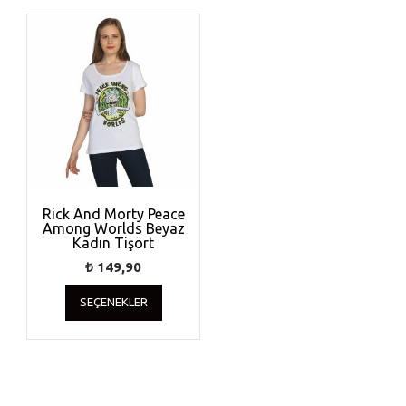
Rick And Morty Peace
Among Worlds Beyaz
Kadın Tişört
₺
149,90
Bu
SEÇENEKLER
ürünün
birden
fazla
varyasyonu
var.
Seçenekler