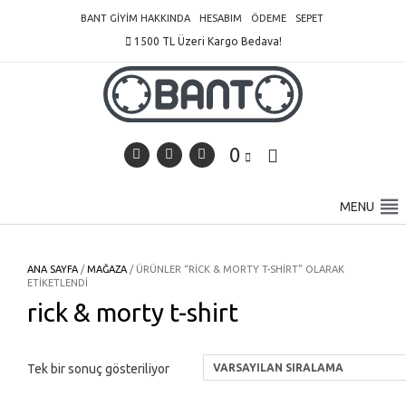
Skip
BANT GIYIM HAKKINDA
HESABIM
ÖDEME
SEPET
to
1500 TL Üzeri Kargo Bedava!
content
0
MENU
ANA SAYFA
/
MAĞAZA
/ ÜRÜNLER “RICK & MORTY T-SHIRT” OLARAK
ETIKETLENDI
rick & morty t-shirt
Tek bir sonuç gösteriliyor