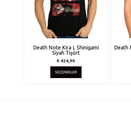
Death Note Kira L Shinigami
Death 
Siyah Tişört
₺
424,90
Bu
SEÇENEKLER
ürünün
birden
fazla
varyasyonu
var.
Seçenekler
ürün
sayfasından
seçilebilir