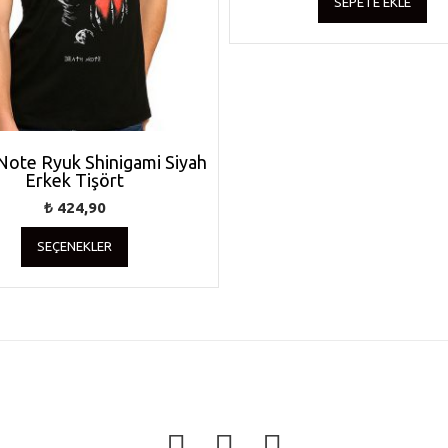
SEPETE EKLE
Note Ryuk Shinigami Siyah
Erkek Tişört
₺
424,90
Bu
SEÇENEKLER
ürünün
birden
fazla
varyasyonu
var.
Seçenekler
ürün
sayfasından
seçilebilir