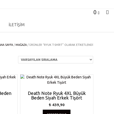
0
İLETİŞİM
ANA SAYFA
/
MAĞAZA
/ ÜRÜNLER “RYUK T-SHIRT” OLARAK ETIKETLENDI
Beden
Death Note Ryuk 4XL Büyük
Beden Siyah Erkek Tişört
₺
439,90