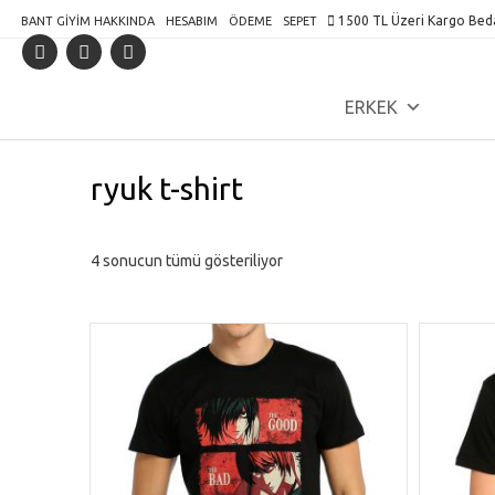
Skip
1500 TL Üzeri Kargo Bed
BANT GIYIM HAKKINDA
HESABIM
ÖDEME
SEPET
to
content
ERKEK
ryuk t-shirt
4 sonucun tümü gösteriliyor