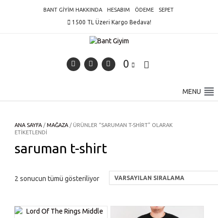
Skip
BANT GIYIM HAKKINDA
HESABIM
ÖDEME
SEPET
to
1500 TL Üzeri Kargo Bedava!
content
0
MENU
ANA SAYFA
/
MAĞAZA
/ ÜRÜNLER “SARUMAN T-SHIRT” OLARAK
ETIKETLENDI
saruman t-shirt
2 sonucun tümü gösteriliyor