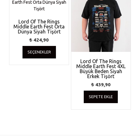
Lord Of The Rings
Middle Earth Fest Orta
Dünya Siyah Tişört
₺
424,90
Bu
SEÇENEKLER
ürünün
birden
Lord Of The Rings
Middle Earth Fest 4XL
fazla
Büyük Beden Siyah
varyasyonu
Erkek Tişört
var.
₺
439,90
Seçenekler
ürün
SEPETE EKLE
sayfasından
seçilebilir