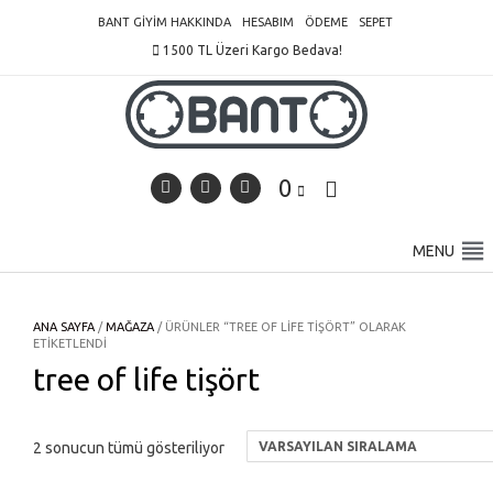
Skip
BANT GIYIM HAKKINDA
HESABIM
ÖDEME
SEPET
to
1500 TL Üzeri Kargo Bedava!
content
0
MENU
ANA SAYFA
/
MAĞAZA
/ ÜRÜNLER “TREE OF LIFE TIŞÖRT” OLARAK
ETIKETLENDI
tree of life tişört
2 sonucun tümü gösteriliyor