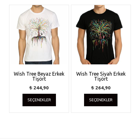
Wish Tree Beyaz Erkek
Wish Tree Siyah Erkek
Tişört
Tişört
₺
244,90
₺
264,90
Bu
Bu
SEÇENEKLER
SEÇENEKLER
ürünün
ürünün
birden
birden
fazla
fazla
varyasyonu
varyasyonu
var.
var.
Seçenekler
Seçenekler