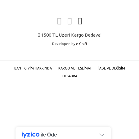
ürün
ürün
sayfasından
sayfasında
seçilebilir
seçilebilir
1500 TL Üzeri Kargo Bedava!
Developed by
e-Grafi
BANT GIYIM HAKKINDA
KARGO VE TESLIMAT
İADE VE DEĞIŞIM
HESABIM