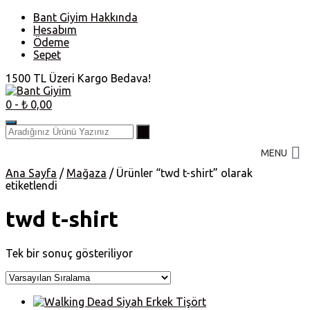
Skip
Bant Giyim Hakkında
to
Hesabım
content
Ödeme
Sepet
1500 TL Üzeri Kargo Bedava!
0
- ₺ 0,00
MENU
Ana Sayfa
/
Mağaza
/ Ürünler “twd t-shirt” olarak
etiketlendi
twd t-shirt
Tek bir sonuç gösteriliyor