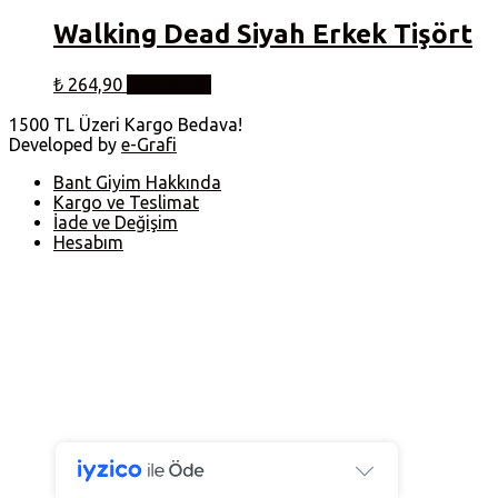
Walking Dead Siyah Erkek Tişört
Bu
₺
264,90
Seçenekler
ürünün
birden
1500 TL Üzeri Kargo Bedava!
fazla
Developed by
e-Grafi
varyasyonu
var.
Bant Giyim Hakkında
Seçenekler
Kargo ve Teslimat
ürün
İade ve Değişim
sayfasından
Hesabım
seçilebilir