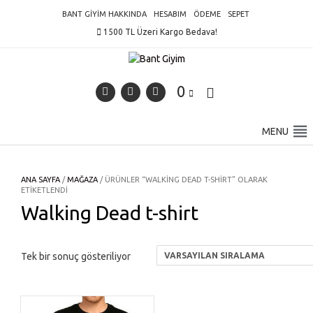
Skip
BANT GIYIM HAKKINDA
HESABIM
ÖDEME
SEPET
to
1500 TL Üzeri Kargo Bedava!
content
0
MENU
ANA SAYFA
/
MAĞAZA
/ ÜRÜNLER “WALKING DEAD T-SHIRT” OLARAK
ETIKETLENDI
Walking Dead t-shirt
Tek bir sonuç gösteriliyor