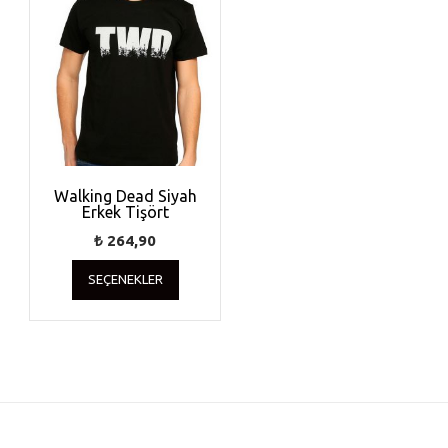
Walking Dead Siyah
Erkek Tişört
₺
264,90
Bu
SEÇENEKLER
ürünün
birden
fazla
varyasyonu
var.
Seçenekler
ürün
sayfasından