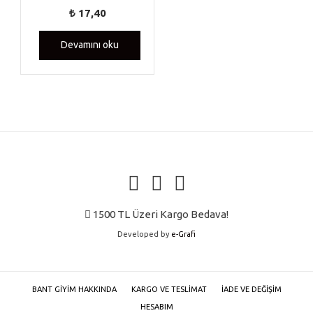
₺
17,40
Devamını oku
1500 TL Üzeri Kargo Bedava!
Developed by
e-Grafi
BANT GIYIM HAKKINDA
KARGO VE TESLIMAT
İADE VE DEĞIŞIM
HESABIM