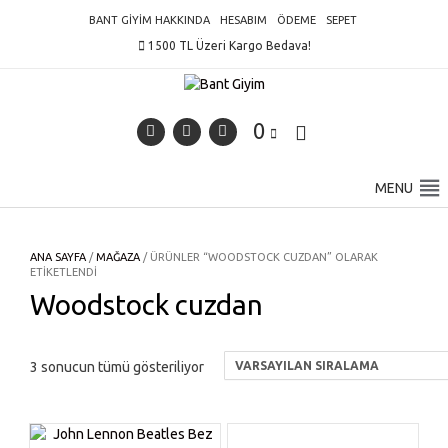
Skip
BANT GIYIM HAKKINDA
HESABIM
ÖDEME
SEPET
to
1500 TL Üzeri Kargo Bedava!
content
0
MENU
ANA SAYFA
/
MAĞAZA
/ ÜRÜNLER “WOODSTOCK CUZDAN” OLARAK
ETIKETLENDI
Woodstock cuzdan
3 sonucun tümü gösteriliyor