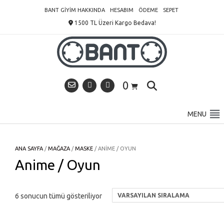
Skip
BANT GIYIM HAKKINDA
HESABIM
ÖDEME
SEPET
to
1500 TL Üzeri Kargo Bedava!
content
0
MENU
ANA SAYFA
/
MAĞAZA
/
MASKE
/ ANIME / OYUN
Anime / Oyun
6 sonucun tümü gösteriliyor