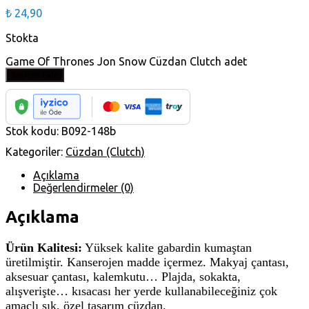
₺
24,90
Stokta
Game Of Thrones Jon Snow Cüzdan Clutch adet
Sepete Ekle
Stok kodu:
B092-148b
Kategoriler:
Cüzdan (Clutch)
Açıklama
Değerlendirmeler (0)
Açıklama
Ürün Kalitesi:
Yüksek kalite gabardin kumaştan
üretilmiştir. Kanserojen madde içermez. Makyaj çantası,
aksesuar çantası, kalemkutu…
Plajda, sokakta,
alışverişte… kısacası her yerde kullanabileceğiniz çok
amaçlı şık, özel tasarım cüzdan.