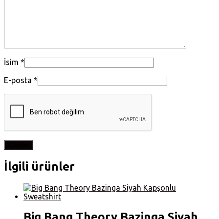
İsim
*
E-posta
*
İlgili ürünler
Big Bang Theory Bazinga Siyah