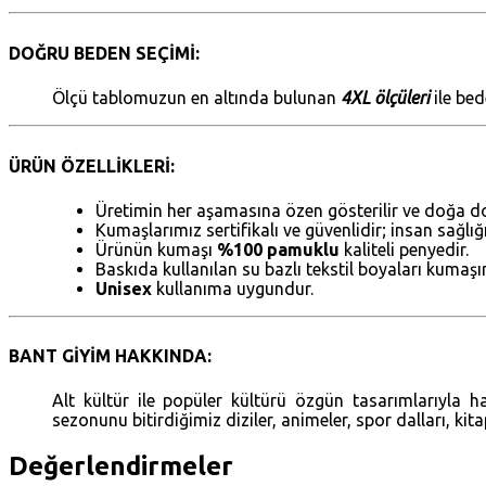
DOĞRU BEDEN SEÇİMİ:
Ölçü tablomuzun en altında bulunan
4XL ölçüleri
ile bed
ÜRÜN ÖZELLİKLERİ:
Üretimin her aşamasına özen gösterilir ve doğa do
Kumaşlarımız sertifikalı ve güvenlidir; insan sağlı
Ürünün kumaşı
%100 pamuklu
kaliteli penyedir.
Baskıda kullanılan su bazlı tekstil boyaları kumaş
Unisex
kullanıma uygundur.
BANT GİYİM HAKKINDA:
Alt kültür ile popüler kültürü özgün tasarımlarıyla 
sezonunu bitirdiğimiz diziler, animeler, spor dalları, kit
Değerlendirmeler