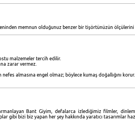
eninden memnun olduğunuz benzer bir tişörtünüzün ölçülerini k
stu malzemeler tercih edilir.
ğına zarar vermez.
ın nefes almasına engel olmaz; böylece kumaş doğallığını korur.
harmanlayan Bant Giyim, defalarca izlediğimiz filmler, dinle
aplar gibi bizi biz yapan her şey hakkında yaratıcı tasarımlar ha