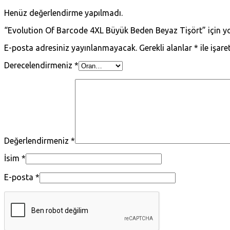
Henüz değerlendirme yapılmadı.
“Evolution Of Barcode 4XL Büyük Beden Beyaz Tişört” için yor
E-posta adresiniz yayınlanmayacak.
Gerekli alanlar
*
ile işare
Derecelendirmeniz
*
Değerlendirmeniz
*
İsim
*
E-posta
*