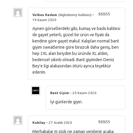
Volkan Kadam
(doğrulanmış kullanıcı)
–
19 Kasım 2020
5 üzerinden
5
oy aldı
Aynen görsellerdeki gibi, kumaş ve baskı kalitesi
de gayet yeterli, güzel bir ürün ve fiyatı da
kendine göre gayet makul. Kalıpları normal bant
giyim sweatlerine göre birazcık daha geniş, ben
hep 2XL alan biriydim bu üründe XL aldım,
bedensel sıkıntı olmadı. Bant giyimden Deniz
Bey’e ilgi alakasından ötürü ayrıca teşekkür
ederim.
Bant Giyim
–
20 Kasım 2020
İyi günlerde giyin.
Kubilay
–
27 Aralık 2020
5 üzerinden
Merhabalar m stok ne zaman yenilenir acaba
5
oy aldı