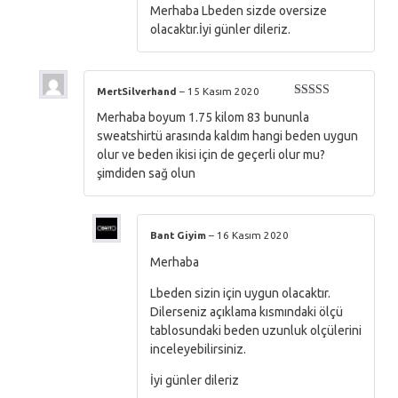
Merhaba Lbeden sizde oversize
olacaktır.İyi günler dileriz.
MertSilverhand
–
15 Kasım 2020
5 üzerinden
Merhaba boyum 1.75 kilom 83 bununla
5
oy aldı
sweatshirtü arasında kaldım hangi beden uygun
olur ve beden ikisi için de geçerli olur mu?
şimdiden sağ olun
Bant Giyim
–
16 Kasım 2020
Merhaba
Lbeden sizin için uygun olacaktır.
Dilerseniz açıklama kısmındaki ölçü
tablosundaki beden uzunluk olçülerini
inceleyebilirsiniz.
İyi günler dileriz