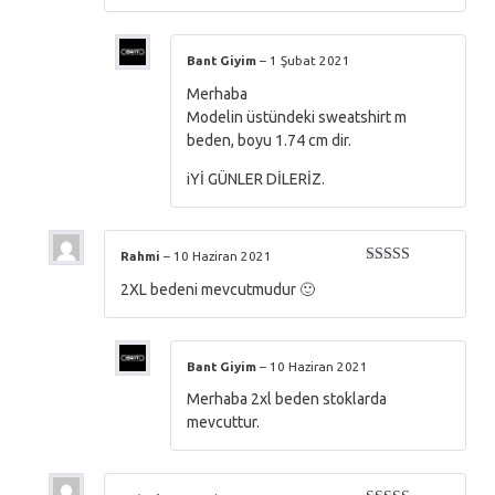
Bant Giyim
–
1 Şubat 2021
Merhaba
Modelin üstündeki sweatshirt m
beden, boyu 1.74 cm dir.
iYİ GÜNLER DİLERİZ.
Rahmi
–
10 Haziran 2021
5 üzerinden
2XL bedeni mevcutmudur 🙂
5
oy aldı
Bant Giyim
–
10 Haziran 2021
Merhaba 2xl beden stoklarda
mevcuttur.