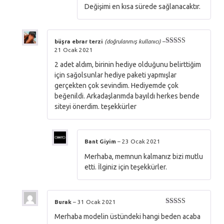
Değişimi en kısa sürede sağlanacaktır.
büşra ebrar terzi
(doğrulanmış kullanıcı)
–
21 Ocak 2021
5 üzerinden
5
oy aldı
2 adet aldım, birinin hediye olduğunu belirttiğim
için sağolsunlar hediye paketi yapmışlar
gerçekten çok sevindim. Hediyemde çok
beğenildi. Arkadaşlarımda bayıldı herkes bende
siteyi önerdim. teşekkürler
Bant Giyim
–
23 Ocak 2021
Merhaba, memnun kalmanız bizi mutlu
etti. İlginiz için teşekkürler.
Burak
–
31 Ocak 2021
5 üzerinden
Merhaba modelin üstündeki hangi beden acaba
5
oy aldı