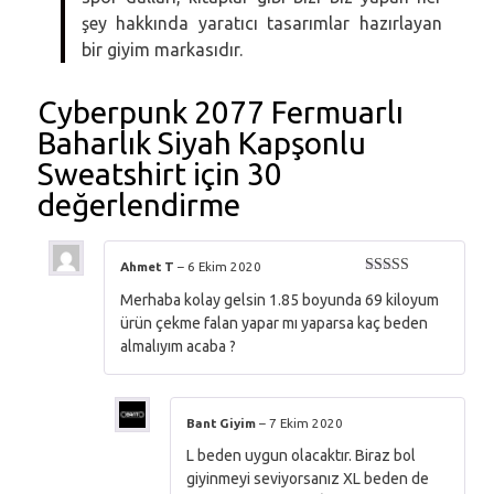
şey hakkında yaratıcı tasarımlar hazırlayan
bir giyim markasıdır.
Cyberpunk 2077 Fermuarlı
Baharlık Siyah Kapşonlu
Sweatshirt
için 30
değerlendirme
Ahmet T
–
6 Ekim 2020
5 üzerinden
Merhaba kolay gelsin 1.85 boyunda 69 kiloyum
5
oy aldı
ürün çekme falan yapar mı yaparsa kaç beden
almalıyım acaba ?
Bant Giyim
–
7 Ekim 2020
L beden uygun olacaktır. Biraz bol
giyinmeyi seviyorsanız XL beden de