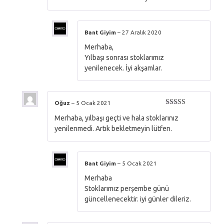
Bant Giyim
–
27 Aralık 2020
Merhaba,
Yılbaşı sonrası stoklarımız
yenilenecek. İyi akşamlar.
Oğuz
–
5 Ocak 2021
5 üzerinden
Merhaba, yılbaşı geçti ve hala stoklarınız
5
oy aldı
yenilenmedi. Artık bekletmeyin lütfen.
Bant Giyim
–
5 Ocak 2021
Merhaba
Stoklarımız perşembe günü
güncellenecektir. iyi günler dileriz.