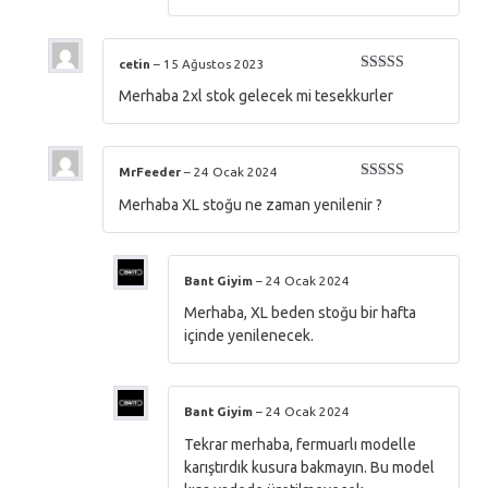
cetin
–
15 Ağustos 2023
5 üzerinden
Merhaba 2xl stok gelecek mi tesekkurler
5
oy aldı
MrFeeder
–
24 Ocak 2024
5 üzerinden
Merhaba XL stoğu ne zaman yenilenir ?
5
oy aldı
Bant Giyim
–
24 Ocak 2024
Merhaba, XL beden stoğu bir hafta
içinde yenilenecek.
Bant Giyim
–
24 Ocak 2024
Tekrar merhaba, fermuarlı modelle
karıştırdık kusura bakmayın. Bu model