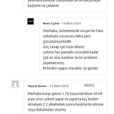
yıkamada baskılar sökülmeye ya da dökülmeye
başlarmı ve çekilirmi
Bant Giyim
–
16 Ekim 2020
Merhaba, sistemimizde oluşan bir hata
sebebiyle sorunuzu daha yeni
görüntüleyebildik.
Geç cevap için özür dileriz.
Çekme her pamuklu üründeki kadar
çok az olur, baskılar da bir problem
yaşamazsınız.
M beden uygun olacaktır. İyi günler
Veysel Baran
–
13 Ekim 2020
5 üzerinden
Merhaba kolay gelsin 1.76 boyunda kilom 50 60
5
oy aldı
arası ürün çekme yapar mı yaparsa kaç beden
almalıyım 2 3 yıkamadan sonra baskılarda silinme
veya dökülmeler olurmu