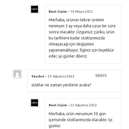
Bant Giyim
–
10 Mayıs 2022
Merhaba, ürünün tekrar üretimi
minimum 3 ay veya daha uzun bir süre
sonra olacaktır. Üzgünüz çünkü, ürün
bu tarihlere kadar stoklarımızda
olmayacağı için değişimini
yapamamaktayız. İlginiz için teşekkür
eder, iyi günler dileriz.
Yaschru
–
23 Ağustos 2022
5 üzerinden
stoklar ne zaman yenilenir acaba?
5
oy aldı
Bant Giyim
–
23 Ağustos 2022
Merhaba, ürün minumum 30 gün
içerisinde stoklarımızda olacaktır. İyi
günler.