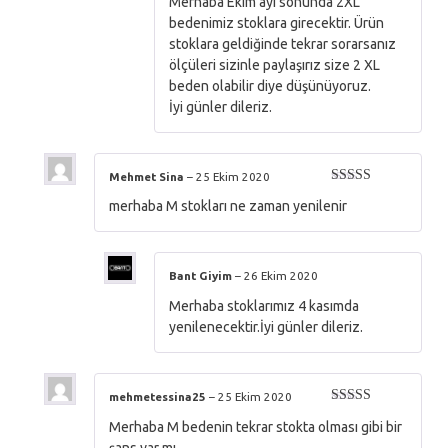
Merhaba Ekim ayı sonunda 2XL
bedenimiz stoklara girecektir. Ürün
stoklara geldiğinde tekrar sorarsanız
ölçüleri sizinle paylaşırız size 2 XL
beden olabilir diye düşünüyoruz.
İyi günler dileriz.
Mehmet Sina
–
25 Ekim 2020
5 üzerinden
merhaba M stokları ne zaman yenilenir
5
oy aldı
Bant Giyim
–
26 Ekim 2020
Merhaba stoklarımız 4 kasımda
yenilenecektir.İyi günler dileriz.
mehmetessina25
–
25 Ekim 2020
5 üzerinden
Merhaba M bedenin tekrar stokta olması gibi bir
5
oy aldı
şans var mı