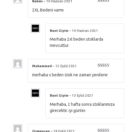
Rahmi
–
10 Haziran 2021
5 üzerinden
2XL Bedeni varmı
5
oy aldı
Bant Giyim
–
10 Haziran 2021
Merhaba 2xl beden stoklarda
mevcuttur.
Muhammed
–
12 Eylül 2021
5 üzerinden
merhaba s beden stok ne zaman yenilenir
5
oy aldı
Bant Giyim
–
13 Eylül 2021
Merhaba, 2 hafta sonra stoklarımıza
girecektir. iyi günler.
Osmancan
–
18 Eylül 2021