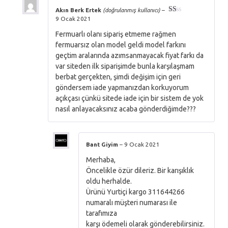
Akın Berk Ertek
(doğrulanmış kullanıcı)
–
9 Ocak 2021
5
üzerinden
Fermuarlı olanı sipariş etmeme rağmen
1
oy
fermuarsız olan model geldi model farkını
aldı
geçtim aralarında azımsanmayacak fiyat farkı da
var siteden ilk siparişimde bunla karşılaşmam
berbat gerçekten, şimdi değişim için geri
göndersem iade yapmanızdan korkuyorum
açıkçası çünkü sitede iade için bir sistem de yok
nasıl anlayacaksınız acaba gönderdiğimde???
Bant Giyim
–
9 Ocak 2021
Merhaba,
Öncelikle özür dileriz. Bir karışıklık
oldu herhalde.
Ürünü Yurtiçi kargo 311644266
numaralı müşteri numarası ile
tarafımıza
karşı ödemeli olarak gönderebilirsiniz.