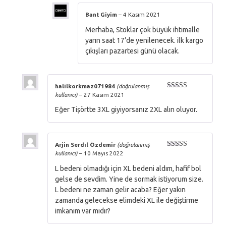
Bant Giyim
–
4 Kasım 2021
Merhaba, Stoklar çok büyük ihtimalle
yarın saat 17’de yenilenecek. ilk kargo
çıkışları pazartesi günü olacak.
halilkorkmaz071984
(doğrulanmış
kullanıcı)
–
27 Kasım 2021
5 üzerinden
5
oy aldı
Eğer Tişörtte 3XL giyiyorsanız 2XL alın oluyor.
Arjin Serdıl Özdemir
(doğrulanmış
kullanıcı)
–
10 Mayıs 2022
5 üzerinden
5
oy aldı
L bedeni olmadığı için XL bedeni aldım, hafif bol
gelse de sevdim. Yine de sormak istiyorum size.
L bedeni ne zaman gelir acaba? Eğer yakın
zamanda gelecekse elimdeki XL ile değiştirme
imkanım var mıdır?