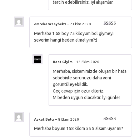
tercih edebilirsiniz. İyi akşamlar.
emrekarazeybek1
–
7 Ekim 2020
5 üzerinden
Merhaba 1.68 boy 75 kiloyum bol giymeyi
5
oy aldı
severim hangi beden almalıyım?:)
Bant Giyim
–
16 Ekim 2020
Merhaba, sistemimizde oluşan bir hata
sebebiyle sorunuzu daha yeni
görüntüleyebildik.
Geç cevap için özür dileriz.
M beden uygun olacaktır. İyi günler
Aykut Balcı
–
8 Ekim 2020
5 üzerinden
Merhaba boyum 158 kilom 55 S alsam uyar mı?
5
oy aldı