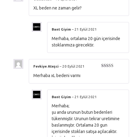
5 üzerinden
XL beden ne zaman gelir?
5
oy aldı
Bant Giyim
–
21 Eylül 2021
Merhaba, ortalama 20 gün içerisinde
stoklarımıza girecektir.
Fevkiye Ateşci
–
20 Eylül 2021
5 üzerinden
Merhaba xL bedeni varmı
5
oy aldı
Bant Giyim
–
21 Eylül 2021
Merhaba;
şu anda urunun butun bedenleri
tükenmiştir. Urunun tekrar uretimine
baslanmıştır. Ortalama 20 gun
içerisinde stokları satışa açılacaktır.