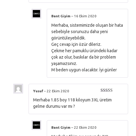
Bant Giyim
–
16 Ekim 2020
Merhaba, sistemimizde oluşan bir hata
sebebiyle sorunuzu daha yeni
görüntüleyebildik.
Geç cevap için özür dileriz.
Çekme her pamuklu üründeki kadar
çok az olur, baskılar da bir problem
yaşamazsınız.
M beden uygun olacaktır. İyi günler
Yusuf
–
22 Ekim 2020
5 üzerinden
Merhaba 1.85 boy 118 kiloyum 3XL üretim
5
oy aldı
gelme durumu var mı ?
Bant Giyim
–
22 Ekim 2020