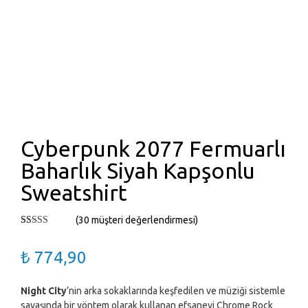
Cyberpunk 2077 Fermuarlı
Baharlık Siyah Kapşonlu
Sweatshirt
(
30
müşteri değerlendirmesi)
30
müşteri
puanına
₺
774,90
dayanarak 5
üzerinden
4.83
puan
aldı
Night City
‘nin arka sokaklarında keşfedilen ve müziği sistemle
savaşında bir yöntem olarak kullanan efsanevi Chrome Rock