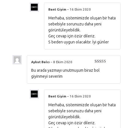
Bant Giyim
–
16 Ekim 2020
Merhaba, sistemimizde oluşan bir hata
sebebiyle sorunuzu daha yeni
görüntüleyebildik.
Geç cevap için özür dileriz.
S beden uygun olacaktır. İyi günler
Aykut Balcı
–
8 Ekim 2020
5 üzerinden
Bu arada yazmayı unutmuşum biraz bol
5
oy aldı
giyinmeyi severim
Bant Giyim
–
16 Ekim 2020
Merhaba, sistemimizde oluşan bir hata
sebebiyle sorunuzu daha yeni
görüntüleyebildik.
Geç cevap için özür dileriz.