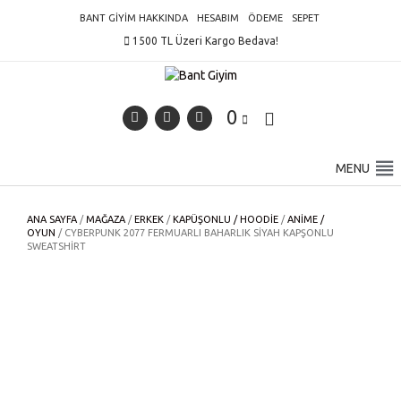
Skip
BANT GIYIM HAKKINDA
HESABIM
ÖDEME
SEPET
to
1500 TL Üzeri Kargo Bedava!
content
0
MENU
ANA SAYFA
/
MAĞAZA
/
ERKEK
/
KAPÜŞONLU / HOODIE
/
ANIME /
OYUN
/ CYBERPUNK 2077 FERMUARLI BAHARLIK SIYAH KAPŞONLU
SWEATSHIRT