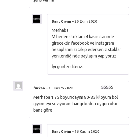
Bant Giyim
–
26 Ekim 2020
Merhaba
M beden stoklara 4 kasım tarinde
girecektir. facebook ve instagram
hesaplarımızı takip ederseniz stoklar
yenilendiğinde paylaşım yapıyoruz.
İyi günler dileriz.
furkan
–
13 Kasım 2020
5 üzerinden
Merhaba 1.75 boyundayım 80-85 kiloyum bol
5
oy aldı
giyinmeyi seviyorum hangi beden uygun olur
bana göre
Bant Giyim
–
16 Kasım 2020