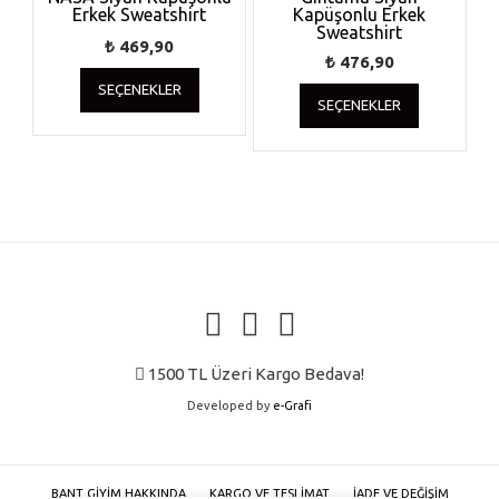
Erkek Sweatshirt
sayfasından
Kapüşonlu Erkek
sayfasında
Sweatshirt
seçilebilir
seçilebilir
₺
469,90
₺
476,90
Bu
Bu
SEÇENEKLER
ürünün
SEÇENEKLER
ürünün
birden
birden
fazla
fazla
varyasyonu
varyasyonu
var.
var.
Seçenekler
Seçenekler
ürün
ürün
sayfasından
sayfasında
seçilebilir
seçilebilir
1500 TL Üzeri Kargo Bedava!
Developed by
e-Grafi
BANT GIYIM HAKKINDA
KARGO VE TESLIMAT
İADE VE DEĞIŞIM