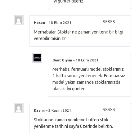
İyi günler dileriz.
Hasan
–
18 Ekim 2021
5
Merhabalar. Stoklar ne zaman yenilenir bir bilgi
üzerinden
4
oy aldı
verebilir misiniz?
Bant Giyim
–
18 Ekim 2021
Merhaba, fermuarlı model stoklarımız
2 hafta sonra yenilenecek. Fermuarsız
model yakın zamanda stoklarımızda
olacak. İyi günler.
Kasım
–
3 Kasım 2021
5 üzerinden
Stoklar ne zaman yenilenir. Lütfen stok
5
oy aldı
yenilenme tarihini sayfa üzerinde belirtin.