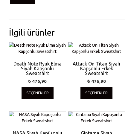
İlgili ürünler
Death Note Ryuk Elma
Attack On Titan Siyah
Siyah Kapşonlu
Kapşonlu Erkek
Sweatshirt
Sweatshirt
₺
476,90
₺
476,90
Bu
Bu
SEÇENEKLER
SEÇENEKLER
ürünün
ürünün
birden
birden
fazla
fazla
varyasyonu
varyasyonu
var.
var.
Seçenekler
Seçenekler
ürün
ürün
NASA Siyah Kapüşonlu
Gintama Siyah