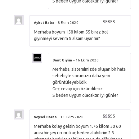
S beden uygun olacaktır. İyi günler
Aykut Balcı
–
8 Ekim 2020
5 üzerinden
Merhaba boyum 158 kilom 55 biraz bol
5
oy aldı
giyinmeyi severim S alsam uyar mı?
Bant Giyim
–
16 Ekim 2020
Merhaba, sistemimizde oluşan bir hata
sebebiyle sorunuzu daha yeni
görüntüleyebildik.
Geç cevap için özür dileriz.
S beden uygun olacaktır. İyi günler
Veysel Baran
–
13 Ekim 2020
5 üzerinden
Merhaba kolay gelsin boyum 1.76 kilom 50 60
5
oy aldı
arası bir şey ürünü kaç beden alabilirim 2 3