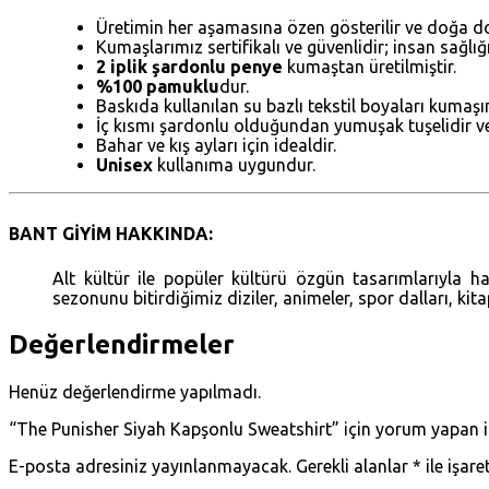
Üretimin her aşamasına özen gösterilir ve doğa do
Kumaşlarımız sertifikalı ve güvenlidir; insan sağlı
2 iplik şardonlu penye
kumaştan üretilmiştir.
%100 pamuklu
dur.
Baskıda kullanılan su bazlı tekstil boyaları kumaş
İç kısmı şardonlu olduğundan yumuşak tuşelidir ve 
Bahar ve kış ayları için idealdir.
Unisex
kullanıma uygundur.
BANT GİYİM HAKKINDA:
Alt kültür ile popüler kültürü özgün tasarımlarıyla
sezonunu bitirdiğimiz diziler, animeler, spor dalları, kit
Değerlendirmeler
Henüz değerlendirme yapılmadı.
“The Punisher Siyah Kapşonlu Sweatshirt” için yorum yapan ilk
E-posta adresiniz yayınlanmayacak.
Gerekli alanlar
*
ile işare