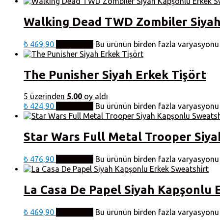
Walking Dead TWD Zombiler Siyah
₺
469,90
Seçenekler
Bu ürünün birden fazla varyasyonu v
The Punisher Siyah Erkek Tişört
5 üzerinden
5.00
oy aldı
₺
424,90
Seçenekler
Bu ürünün birden fazla varyasyonu v
Star Wars Full Metal Trooper Siy
₺
476,90
Seçenekler
Bu ürünün birden fazla varyasyonu v
La Casa De Papel Siyah Kapşonlu 
₺
469,90
Seçenekler
Bu ürünün birden fazla varyasyonu v