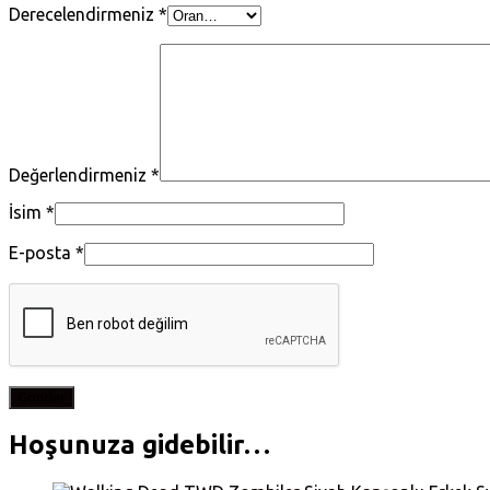
Derecelendirmeniz
*
Değerlendirmeniz
*
İsim
*
E-posta
*
Hoşunuza gidebilir…