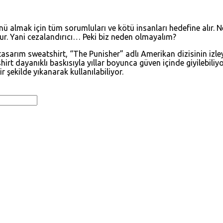
ü almak için tüm sorumluları ve kötü insanları hedefine alır. Ne
ur. Yani cezalandırıcı… Peki biz neden olmayalım?
tasarım sweatshirt, “The Punisher” adlı Amerikan dizisinin izle
rt dayanıklı baskısıyla yıllar boyunca güven içinde giyilebiliyo
şekilde yıkanarak kullanılabiliyor.