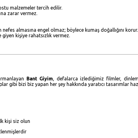
stu malzemeler tercih edilir.
ğına zarar vermez.
ın nefes almasına engel olmaz; böylece kumaş doğallığını korur.
giyen kişiye rahatsızlık vermez.
 harmanlayan
Bant Giyim
, defalarca izlediğimiz filmler, dinl
aplar gibi bizi biz yapan her şey hakkında yaratıcı tasarımlar ha
 kişi siz olun
tlenmişlerdir