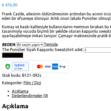
₺
476,90
Frank Castle, ailesinin öldürülmesinin ardından bu acının öcün
eden bir efsaneye dönüşür. Artık onun lakabı Punisher olmuşt
Kumaş ve baskı kalitesiyle kullanıcılarını memnun bırakan bu 
tasarımıyla vücuda biçimli bir şekilde oturan kapşonlu sweatshi
ayarlayabilmeye imkan tanıyor. Çamaşır makinesinde pratik bir 
Temizle
BEDEN
The Punisher Siyah Kapşonlu Sweatshirt adet
Sepete Ekle
Stok kodu:
B121-092s
Kategoriler:
Film / Dizi
Açıklama
Değerlendirmeler (0)
Açıklama