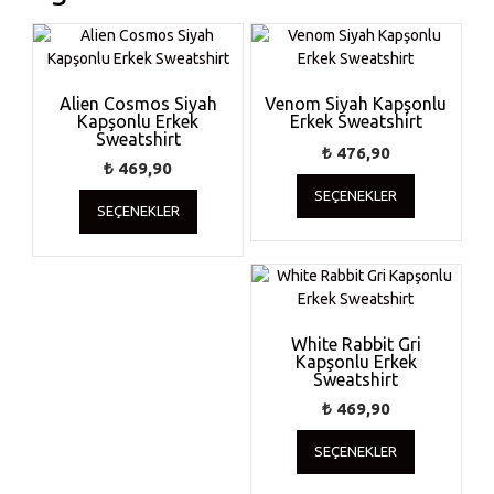
ürün
seçilebilir
sayfasından
seçilebilir
Alien Cosmos Siyah
Venom Siyah Kapşonlu
Kapşonlu Erkek
Erkek Sweatshirt
Sweatshirt
₺
476,90
₺
469,90
Bu
Bu
SEÇENEKLER
ürünün
SEÇENEKLER
ürünün
birden
birden
fazla
fazla
varyasyonu
varyasyonu
var.
var.
Seçenekler
Seçenekler
ürün
White Rabbit Gri
ürün
Kapşonlu Erkek
sayfasında
sayfasından
Sweatshirt
seçilebilir
seçilebilir
₺
469,90
Bu
SEÇENEKLER
ürünün
birden