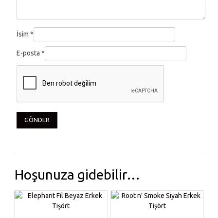
İsim
*
E-posta
*
Hoşunuza gidebilir…