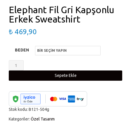
Elephant Fil Gri Kapşonlu
Erkek Sweatshirt
₺
469,90
BEDEN
Elephant
Fil
Sepete Ekle
Gri
Kapşonlu
Erkek
Sweatshirt
Stok kodu:
B121-504g
adet
Kategoriler:
Özel Tasarım