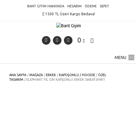
Skip
BANT GIYIM HAKKINDA
HESABIM
ÖDEME
SEPET
to
1500 TL Üzeri Kargo Bedava!
content
0
MENU
ANA SAYFA
/
MAĞAZA
/
ERKEK
/
KAPÜŞONLU / HOODIE
/
ÖZEL
TASARIM
/ ELEPHANT FIL GRI KAPŞONLU ERKEK SWEATSHIRT