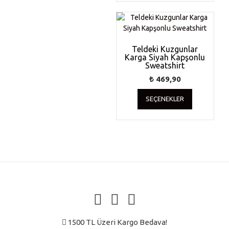
fazla
varyasyonu
var.
Seçenekler
ürün
Teldeki Kuzgunlar
Karga Siyah Kapşonlu
sayfasında
Sweatshirt
seçilebilir
₺
469,90
Bu
SEÇENEKLER
ürünün
birden
fazla
varyasyonu
var.
Seçenekler
ürün
sayfasında
seçilebilir
1500 TL Üzeri Kargo Bedava!