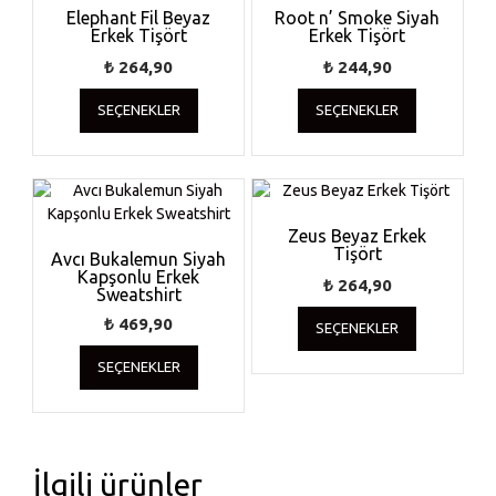
Elephant Fil Beyaz
Root n’ Smoke Siyah
Erkek Tişört
Erkek Tişört
₺
264,90
₺
244,90
Bu
Bu
SEÇENEKLER
SEÇENEKLER
ürünün
ürünün
birden
birden
fazla
fazla
varyasyonu
varyasyonu
var.
var.
Seçenekler
Seçenekler
Zeus Beyaz Erkek
ürün
Tişört
ürün
Avcı Bukalemun Siyah
Kapşonlu Erkek
sayfasından
sayfasında
₺
264,90
Sweatshirt
seçilebilir
seçilebilir
Bu
₺
469,90
SEÇENEKLER
ürünün
Bu
birden
SEÇENEKLER
ürünün
fazla
birden
varyasyonu
fazla
var.
varyasyonu
Seçenekler
var.
ürün
İlgili ürünler
Seçenekler
sayfasında