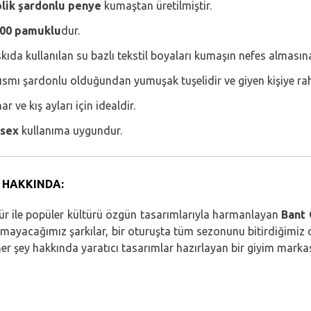
plik şardonlu penye
kumaştan üretilmiştir.
00 pamuklu
dur.
kıda kullanılan su bazlı tekstil boyaları kumaşın nefes almasın
kısmı şardonlu olduğundan yumuşak tuşelidir ve giyen kişiye rah
ar ve kış ayları için idealdir.
isex
kullanıma uygundur.
 HAKKINDA:
tür ile popüler kültürü özgün tasarımlarıyla harmanlayan
Bant 
kmayacağımız şarkılar, bir oturuşta tüm sezonunu bitirdiğimiz dizi
er şey hakkında yaratıcı tasarımlar hazırlayan bir giyim markas