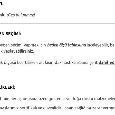
I:
nlu
(Cep bulunmaz)
N SEÇİMİ:
beden seçimi yapmak için
beden ölçü tablosunu
inceleyebilir, 
 kıyaslayabilirsiniz.
k ölçüsü belirtilirken alt kısımdaki lastikli ribana şerit
dahil ed
İKLERİ:
timin her aşamasına özen gösterilir ve doğa dostu malzemeler t
aşlarımız sertifikalı ve güvenlidir; insan sağlığına zarar verme