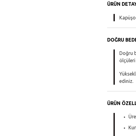
ÜRÜN DETAY
Kapüşo
DOĞRU BEDE
Doğru 
ölçüleri
Yüksekli
ediniz.
ÜRÜN ÖZELL
Üre
Kum