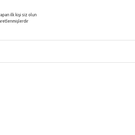
pan ilk kişi siz olun
şaretlenmişlerdir