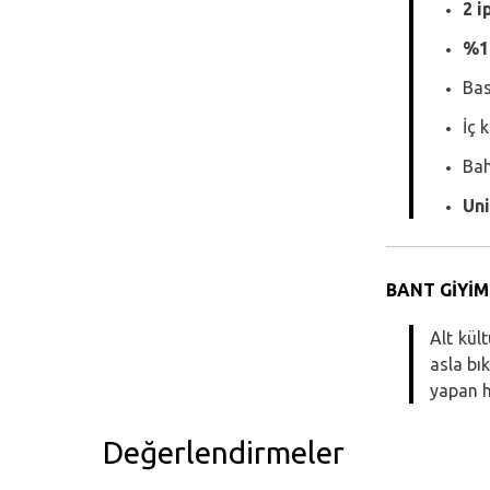
2 i
%1
Bas
İç 
Bah
Un
BANT GİYİM
Alt kül
asla bı
yapan h
Değerlendirmeler