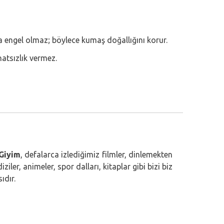
a engel olmaz; böylece kumaş doğallığını korur.
atsızlık vermez.
Giyim
, defalarca izlediğimiz filmler, dinlemekten
ler, animeler, spor dalları, kitaplar gibi bizi biz
ıdır.