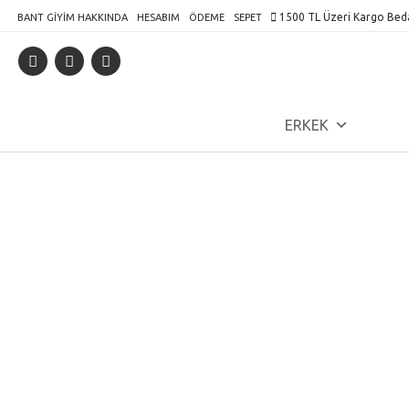
Skip
1500 TL Üzeri Kargo Bed
BANT GIYIM HAKKINDA
HESABIM
ÖDEME
SEPET
to
content
ERKEK