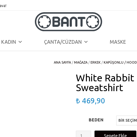
ava!
KADIN
ÇANTA/CÜZDAN
MASKE
ANA SAYFA
/
MAĞAZA
/
ERKEK
/
KAPÜŞONLU / HOOD
White Rabbit 
Sweatshirt
₺
469,90
BEDEN
White
Sepete Ekle