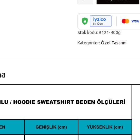
Rabbit
Gri
Kapşonlu
Erkek
Stok kodu:
B121-400g
Sweatshirt
Kategoriler:
Özel Tasarım
adet
ma