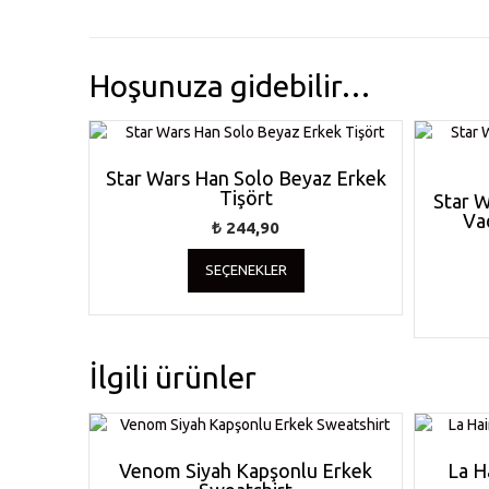
Hoşunuza gidebilir…
Star Wars Han Solo Beyaz Erkek
Tişört
Star W
Va
₺
244,90
Bu
SEÇENEKLER
ürünün
birden
fazla
varyasyonu
var.
İlgili ürünler
Seçenekler
ürün
sayfasından
seçilebilir
Venom Siyah Kapşonlu Erkek
La H