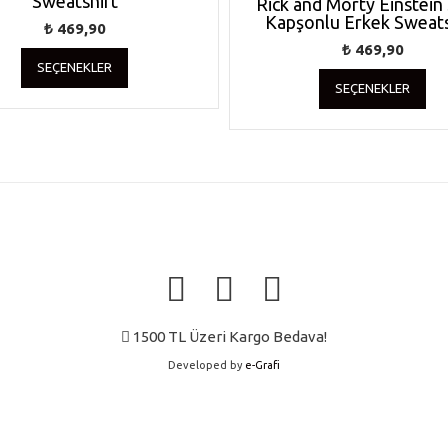
Sweatshirt
Rick and Morty Einstein
Kapşonlu Erkek Sweats
₺
469,90
Bu
₺
469,90
SEÇENEKLER
ürünün
Bu
SEÇENEKLER
birden
ürü
fazla
bir
varyasyonu
faz
var.
var
Seçenekler
var.
ürün
Seç
sayfasından
ürü
seçilebilir
say
seçi
1500 TL Üzeri Kargo Bedava!
Developed by
e-Grafi