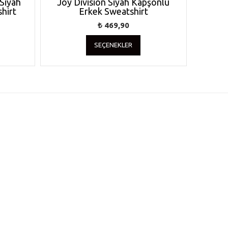
 Siyah
Joy Division Siyah Kapşonlu
hirt
Erkek Sweatshirt
₺
469,90
Bu
SEÇENEKLER
nün
ürünün
den
birden
la
fazla
yasyonu
varyasyonu
var.
enekler
Seçenekler
n
ürün
fasından
sayfasından
lebilir
seçilebilir