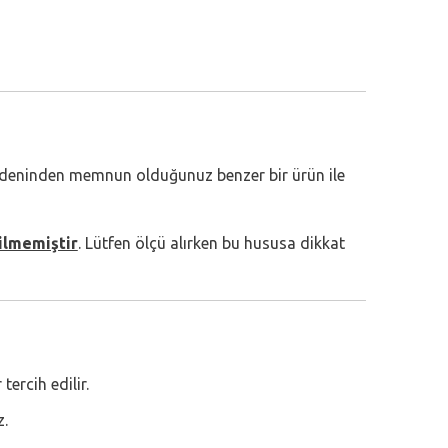
bedeninden memnun olduğunuz benzer bir ürün ile
ilmemiştir
. Lütfen ölçü alırken bu hususa dikkat
ercih edilir.
z.