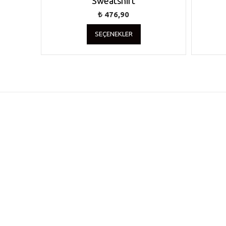
Sweatshirt
₺
476,90
Bu
SEÇENEKLER
ürünün
birden
fazla
varyasyonu
var.
Seçenekler
ürün
sayfasından
seçilebilir