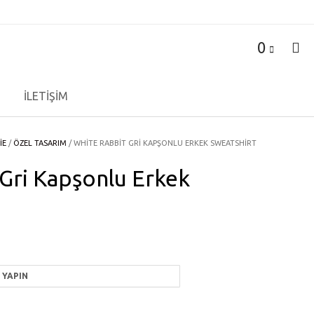
0
İLETİŞİM
IE
/
ÖZEL TASARIM
/ WHITE RABBIT GRI KAPŞONLU ERKEK SWEATSHIRT
Gri Kapşonlu Erkek