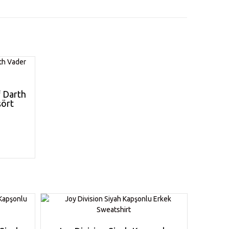
f Darth
şört
nün
den
la
yasyonu
enekler
n
fasından
lebilir