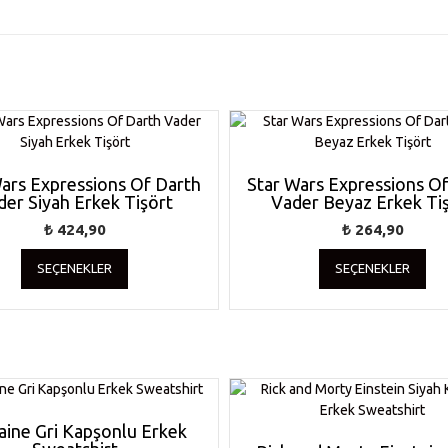
ars Expressions Of Darth
Star Wars Expressions O
der Siyah Erkek Tişört
Vader Beyaz Erkek Ti
₺
424,90
₺
264,90
Bu
Bu
SEÇENEKLER
SEÇENEKLER
ürünün
ürü
birden
bir
fazla
faz
varyasyonu
var
var.
var.
Seçenekler
Seç
ürün
ürü
sayfasından
say
aine Gri Kapşonlu Erkek
seçilebilir
seçi