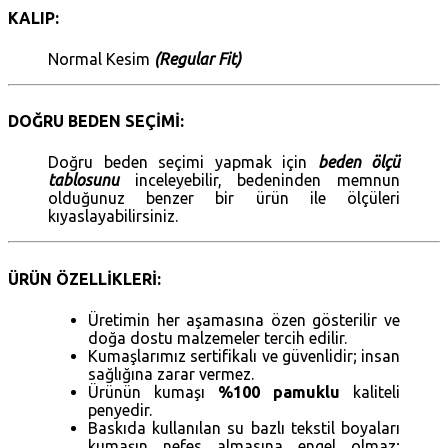
KALIP:
Normal Kesim
(Regular Fit)
DOĞRU BEDEN SEÇİMİ:
Doğru beden seçimi yapmak için
beden ölçü
tablosunu
inceleyebilir, bedeninden memnun
olduğunuz benzer bir ürün ile ölçüleri
kıyaslayabilirsiniz.
ÜRÜN ÖZELLİKLERİ:
Üretimin her aşamasına özen gösterilir ve
doğa dostu malzemeler tercih edilir.
Kumaşlarımız sertifikalı ve güvenlidir; insan
sağlığına zarar vermez.
Ürünün kumaşı
%100 pamuklu
kaliteli
penyedir.
Baskıda kullanılan su bazlı tekstil boyaları
kumaşın nefes almasına engel olmaz;