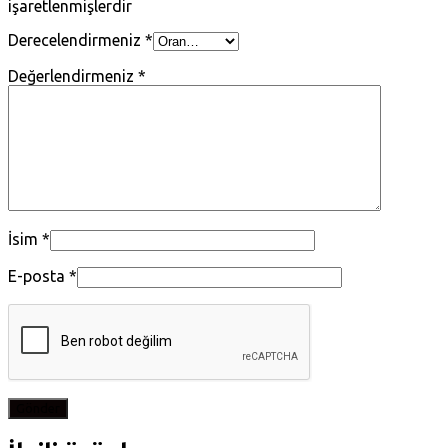
işaretlenmişlerdir
Derecelendirmeniz
*
Değerlendirmeniz
*
İsim
*
E-posta
*