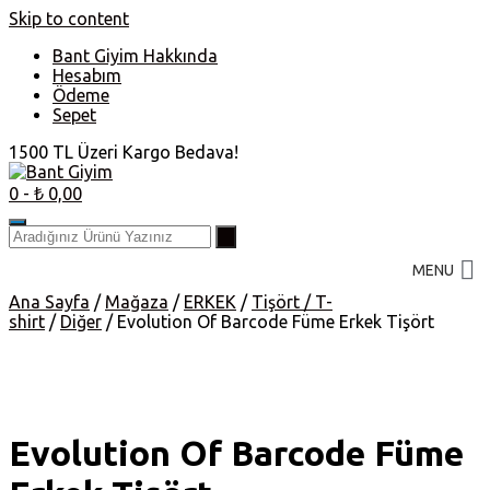
Skip to content
Bant Giyim Hakkında
Hesabım
Ödeme
Sepet
1500 TL Üzeri Kargo Bedava!
0
- ₺ 0,00
MENU
Ana Sayfa
/
Mağaza
/
ERKEK
/
Tişört / T-
shirt
/
Diğer
/ Evolution Of Barcode Füme Erkek Tişört
Evolution Of Barcode Füme