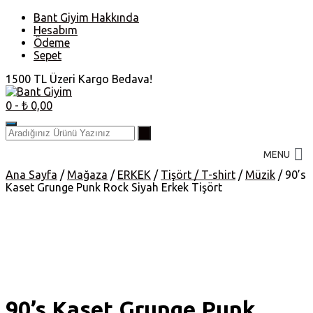
Skip
Bant Giyim Hakkında
to
Hesabım
content
Ödeme
Sepet
1500 TL Üzeri Kargo Bedava!
0
- ₺ 0,00
MENU
Ana Sayfa
/
Mağaza
/
ERKEK
/
Tişört / T-shirt
/
Müzik
/ 90’s
Kaset Grunge Punk Rock Siyah Erkek Tişört
90’s Kaset Grunge Punk