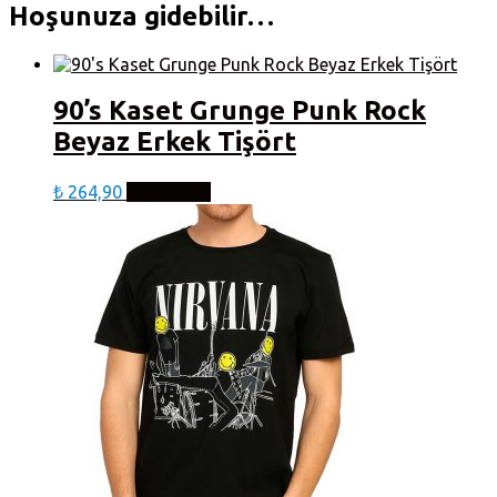
Hoşunuza gidebilir…
90’s Kaset Grunge Punk Rock
Beyaz Erkek Tişört
Bu
₺
264,90
Seçenekler
ürünün
birden
fazla
varyasyonu
var.
Seçenekler
ürün
sayfasından
seçilebilir