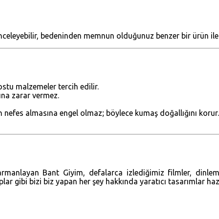
nceleyebilir, bedeninden memnun olduğunuz benzer bir ürün ile ö
stu malzemeler tercih edilir.
ğına zarar vermez.
ın nefes almasına engel olmaz; böylece kumaş doğallığını korur.
harmanlayan Bant Giyim, defalarca izlediğimiz filmler, dinle
aplar gibi bizi biz yapan her şey hakkında yaratıcı tasarımlar ha