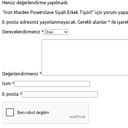
Henüz değerlendirme yapılmadı.
“Iron Maiden Powerslave Siyah Erkek Tişört” için yorum yapan 
E-posta adresiniz yayınlanmayacak.
Gerekli alanlar
*
ile işare
Derecelendirmeniz
*
Değerlendirmeniz
*
İsim
*
E-posta
*