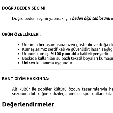
DOĞRU BEDEN SEÇİMİ:
Doğru beden seçimi yapmak için
beden ölçü tablosunu
i
ÜRÜN ÖZELLİKLERİ:
Üretimin her aşamasına özen gösterilir ve doğa do
Kumaşlarımız sertifikalı ve güvenlidir; insan sağlı
Ürünün kumaşı
%100 pamuklu
kaliteli penyedir.
Baskıda kullanılan su bazlı tekstil boyaları kumaş
Unisex
kullanıma uygundur.
BANT GİYİM HAKKINDA:
Alt kültür ile popüler kültürü özgün tasarımlarıyla 
sezonunu bitirdiğimiz diziler, animeler, spor dalları, kit
Değerlendirmeler