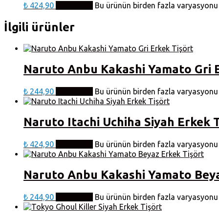
₺
424,90
Seçenekler
Bu ürünün birden fazla varyasyonu v
İlgili ürünler
Naruto Anbu Kakashi Yamato Gri E
₺
244,90
Seçenekler
Bu ürünün birden fazla varyasyonu v
Naruto Itachi Uchiha Siyah Erkek 
₺
424,90
Seçenekler
Bu ürünün birden fazla varyasyonu v
Naruto Anbu Kakashi Yamato Beya
₺
244,90
Seçenekler
Bu ürünün birden fazla varyasyonu v