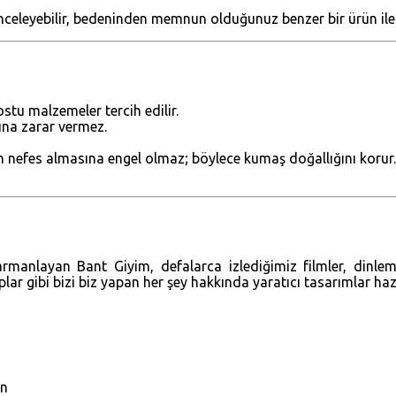
nceleyebilir, bedeninden memnun olduğunuz benzer bir ürün ile ö
stu malzemeler tercih edilir.
ğına zarar vermez.
ın nefes almasına engel olmaz; böylece kumaş doğallığını korur.
harmanlayan Bant Giyim, defalarca izlediğimiz filmler, dinle
aplar gibi bizi biz yapan her şey hakkında yaratıcı tasarımlar ha
un