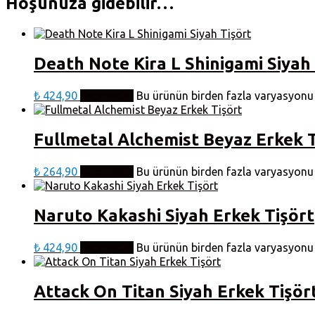
Hoşunuza gidebilir…
Death Note Kira L Shinigami Siyah
₺
424,90
Seçenekler
Bu ürünün birden fazla varyasyonu v
Fullmetal Alchemist Beyaz Erkek T
₺
264,90
Seçenekler
Bu ürünün birden fazla varyasyonu v
Naruto Kakashi Siyah Erkek Tişört
₺
424,90
Seçenekler
Bu ürünün birden fazla varyasyonu v
Attack On Titan Siyah Erkek Tişör