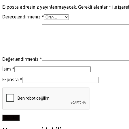
E-posta adresiniz yayınlanmayacak.
Gerekli alanlar
*
ile işare
Derecelendirmeniz
*
Değerlendirmeniz
*
İsim
*
E-posta
*