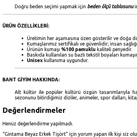
Doğru beden seçimi yapmak için
beden ölçü tablosunu
i
ÜRÜN ÖZELLİKLERİ:
Üretimin her aşamasına özen gösterilir ve doğa do
Kumaşlarımız sertifikalı ve güvenlidir; insan sağlı
Ürünün kumaşı
%100 pamuklu
kaliteli penyedir.
Baskıda kullanılan su bazlı tekstil boyaları kumaş
Unisex
kullanıma uygundur.
BANT GİYİM HAKKINDA:
Alt kültür ile popüler kültürü özgün tasarımlarıyla 
sezonunu bitirdiğimiz diziler, animeler, spor dalları, kit
Değerlendirmeler
Henüz değerlendirme yapılmadı.
“Gintama Beyaz Erkek Tişört” için yorum yapan ilk kişi siz ol