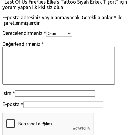
“Last Of Us Fireflies Ellie’s Tattoo Siyah Erkek Tişört” için
yorum yapan ilk kişi siz olun
E-posta adresiniz yayınlanmayacak.
Gerekli alanlar
*
ile
işaretlenmişlerdir
Derecelendirmeniz
*
Değerlendirmeniz
*
İsim
*
E-posta
*