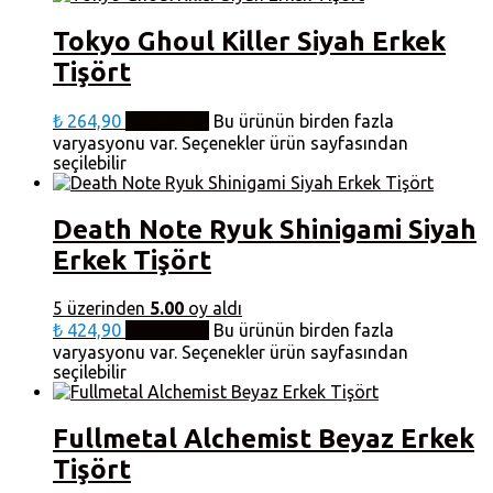
Tokyo Ghoul Killer Siyah Erkek
Tişört
₺
264,90
Seçenekler
Bu ürünün birden fazla
varyasyonu var. Seçenekler ürün sayfasından
seçilebilir
Death Note Ryuk Shinigami Siyah
Erkek Tişört
5 üzerinden
5.00
oy aldı
₺
424,90
Seçenekler
Bu ürünün birden fazla
varyasyonu var. Seçenekler ürün sayfasından
seçilebilir
Fullmetal Alchemist Beyaz Erkek
Tişört