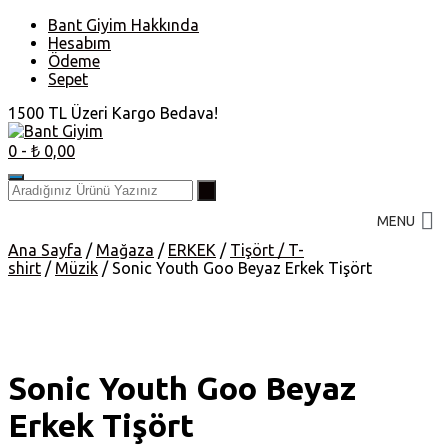
Skip
Bant Giyim Hakkında
to
Hesabım
content
Ödeme
Sepet
1500 TL Üzeri Kargo Bedava!
0
- ₺ 0,00
MENU
Ana Sayfa
/
Mağaza
/
ERKEK
/
Tişört / T-
shirt
/
Müzik
/ Sonic Youth Goo Beyaz Erkek Tişört
Sonic Youth Goo Beyaz
Erkek Tişört