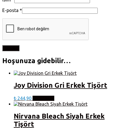
E-posta
*
Hoşunuza gidebilir…
Joy Division Gri Erkek Tişört
Bu
₺
244,90
Seçenekler
ürünün
birden
fazla
Nirvana Bleach Siyah Erkek
varyasyonu
Tişört
var.