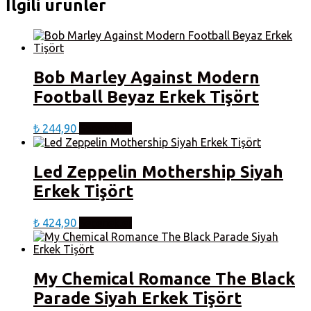
İlgili ürünler
fazla
seçilebilir
varyasyonu
var.
Seçenekler
ürün
sayfasından
Bob Marley Against Modern
seçilebilir
Football Beyaz Erkek Tişört
Bu
₺
244,90
Seçenekler
ürünün
birden
fazla
Led Zeppelin Mothership Siyah
varyasyonu
Erkek Tişört
var.
Seçenekler
ürün
Bu
₺
424,90
Seçenekler
sayfasından
ürünün
seçilebilir
birden
fazla
varyasyonu
My Chemical Romance The Black
var.
Parade Siyah Erkek Tişört
Seçenekler
ürün