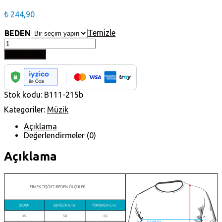
₺
244,90
Temizle
BEDEN
Sonic
Youth
Sepete Ekle
Goo
Beyaz
Erkek
Tişört
Stok kodu:
B111-215b
adet
Kategoriler:
Müzik
Açıklama
Değerlendirmeler (0)
Açıklama