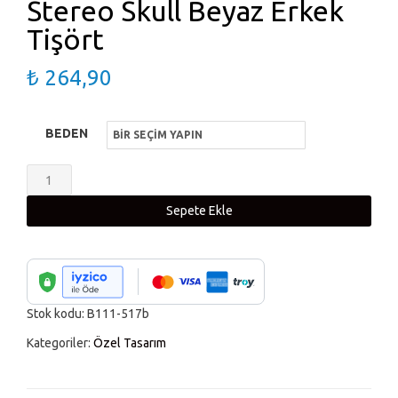
Stereo Skull Beyaz Erkek
Tişört
₺
264,90
BEDEN
Stereo
Skull
Sepete Ekle
Beyaz
Erkek
Tişört
adet
Stok kodu:
B111-517b
Kategoriler:
Özel Tasarım