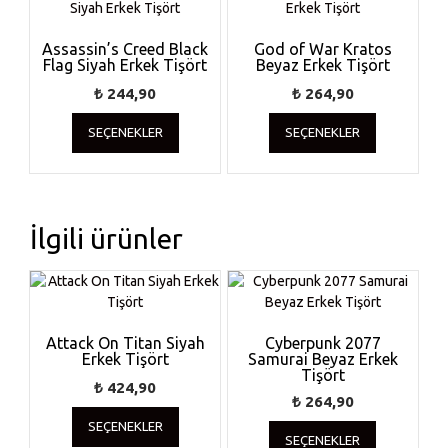
var.
var.
Seçenekler
Seçenekler
ürün
ürün
Assassin’s Creed Black
God of War Kratos
Flag Siyah Erkek Tişört
sayfasından
Beyaz Erkek Tişört
sayfasında
seçilebilir
seçilebilir
₺
244,90
₺
264,90
Bu
Bu
SEÇENEKLER
SEÇENEKLER
ürünün
ürünün
birden
birden
fazla
fazla
varyasyonu
varyasyonu
var.
var.
İlgili ürünler
Seçenekler
Seçenekler
ürün
ürün
sayfasından
sayfasında
seçilebilir
seçilebilir
Attack On Titan Siyah
Cyberpunk 2077
Erkek Tişört
Samurai Beyaz Erkek
Tişört
₺
424,90
₺
264,90
Bu
Bu
SEÇENEKLER
ürünün
SEÇENEKLER
ürünün