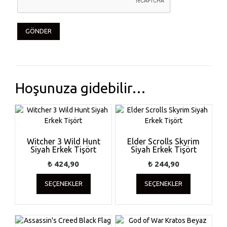
Hoşunuza gidebilir…
Witcher 3 Wild Hunt
Elder Scrolls Skyrim
Siyah Erkek Tişört
Siyah Erkek Tişört
₺
424,90
₺
244,90
Bu
Bu
SEÇENEKLER
SEÇENEKLER
ürünün
ürünün
birden
birden
fazla
fazla
varyasyonu
varyasyonu