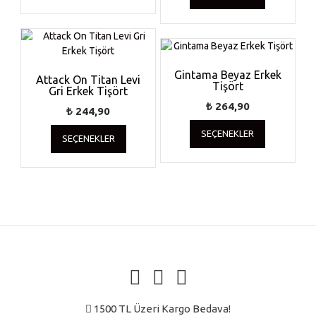
birden
birden
fazla
fazla
varyasyonu
varyasyonu
var.
var.
Seçenekler
Seçenekler
Gintama Beyaz Erkek
ürün
Attack On Titan Levi
Tişört
ürün
Gri Erkek Tişört
sayfasından
sayfasında
seçilebilir
₺
264,90
₺
244,90
seçilebilir
Bu
Bu
SEÇENEKLER
ürünün
SEÇENEKLER
ürünün
birden
birden
fazla
fazla
varyasyonu
varyasyonu
var.
var.
Seçenekler
Seçenekler
ürün
ürün
sayfasında
sayfasından
seçilebilir
seçilebilir
1500 TL Üzeri Kargo Bedava!