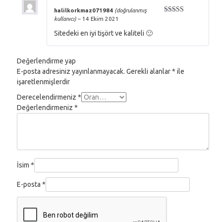
halilkorkmaz071984
(doğrulanmış
kullanıcı)
–
14 Ekim 2021
5 üzerinden
5
oy aldı
Sitedeki en iyi tişört ve kaliteli 🙂
Değerlendirme yap
E-posta adresiniz yayınlanmayacak.
Gerekli alanlar
*
ile
işaretlenmişlerdir
Derecelendirmeniz
*
Değerlendirmeniz
*
İsim
*
E-posta
*