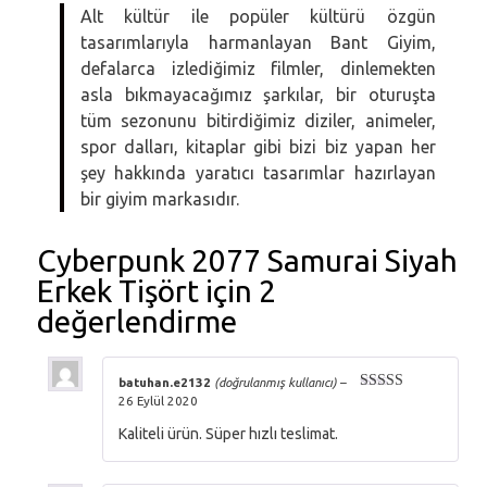
Alt kültür ile popüler kültürü özgün
tasarımlarıyla harmanlayan Bant Giyim,
defalarca izlediğimiz filmler, dinlemekten
asla bıkmayacağımız şarkılar, bir oturuşta
tüm sezonunu bitirdiğimiz diziler, animeler,
spor dalları, kitaplar gibi bizi biz yapan her
şey hakkında yaratıcı tasarımlar hazırlayan
bir giyim markasıdır.
Cyberpunk 2077 Samurai Siyah
Erkek Tişört
için 2
değerlendirme
batuhan.e2132
(doğrulanmış kullanıcı)
–
26 Eylül 2020
5 üzerinden
5
oy aldı
Kaliteli ürün. Süper hızlı teslimat.