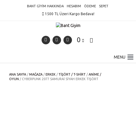
Skip
BANT GIYIM HAKKINDA
HESABIM
ÖDEME
SEPET
to
1500 TL Üzeri Kargo Bedava!
content
0
MENU
ANA SAYFA
/
MAĞAZA
/
ERKEK
/
TIŞÖRT / T-SHIRT
/
ANIME /
OYUN
/ CYBERPUNK 2077 SAMURAI SIYAH ERKEK TIŞÖRT