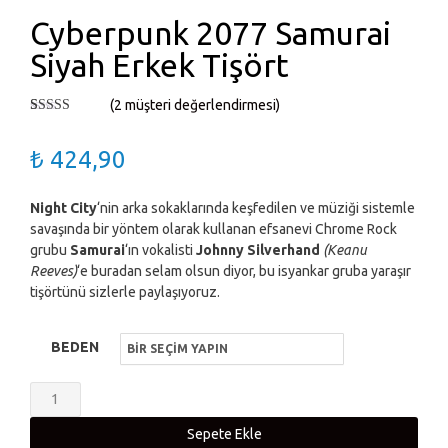
Cyberpunk 2077 Samurai
Siyah Erkek Tişört
(
2
müşteri değerlendirmesi)
2
müşteri
puanına
₺
424,90
dayanarak 5
üzerinden
5.00
puan
aldı
Night City
‘nin arka sokaklarında keşfedilen ve müziği sistemle
savaşında bir yöntem olarak kullanan efsanevi Chrome Rock
grubu
Samurai
‘ın vokalisti
Johnny Silverhand
(Keanu
Reeves)
‘e buradan selam olsun diyor, bu isyankar gruba yaraşır
tişörtünü sizlerle paylaşıyoruz.
BEDEN
Cyberpunk
2077
Sepete Ekle
Samurai