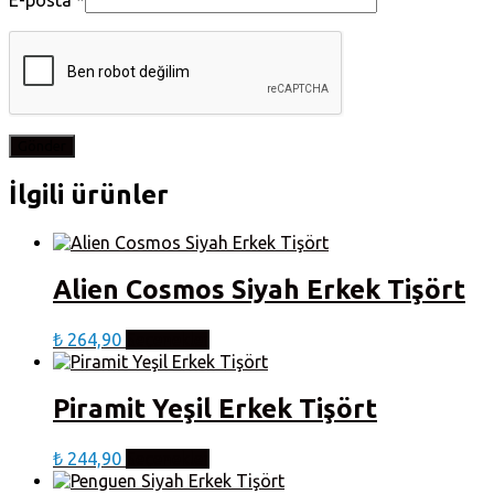
E-posta
*
İlgili ürünler
Alien Cosmos Siyah Erkek Tişört
Bu
₺
264,90
Seçenekler
ürünün
birden
fazla
Piramit Yeşil Erkek Tişört
varyasyonu
var.
Bu
Seçenekler
₺
244,90
Seçenekler
ürünün
ürün