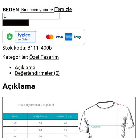
Temizle
BEDEN
White
Rabbit
Sepete Ekle
Beyaz
Erkek
Tişört
adet
Stok kodu:
B111-400b
Kategoriler:
Özel Tasarım
Açıklama
Değerlendirmeler (0)
Açıklama