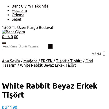
Skip
Bant Giyim Hakkında
to
Hesabım
content
Ödeme
Sepet
1500 TL Üzeri Kargo Bedava!
0
- ₺ 0,00
MENU
Ana Sayfa
/
Mağaza
/
ERKEK
/
Tişört / T-shirt
/
Özel
Tasarım
/ White Rabbit Beyaz Erkek Tişört
White Rabbit Beyaz Erkek
Tişört
₺
244,90