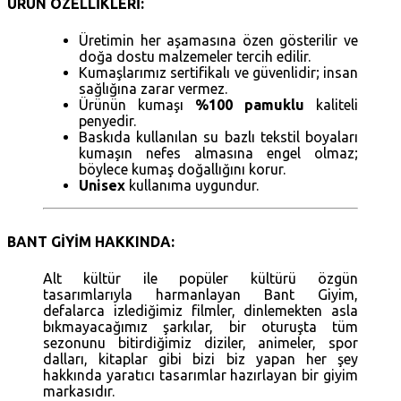
ÜRÜN ÖZELLİKLERİ:
Üretimin her aşamasına özen gösterilir ve
doğa dostu malzemeler tercih edilir.
Kumaşlarımız sertifikalı ve güvenlidir; insan
sağlığına zarar vermez.
Ürünün kumaşı
%100 pamuklu
kaliteli
penyedir.
Baskıda kullanılan su bazlı tekstil boyaları
kumaşın nefes almasına engel olmaz;
böylece kumaş doğallığını korur.
Unisex
kullanıma uygundur.
BANT GİYİM HAKKINDA:
Alt kültür ile popüler kültürü özgün
tasarımlarıyla harmanlayan Bant Giyim,
defalarca izlediğimiz filmler, dinlemekten asla
bıkmayacağımız şarkılar, bir oturuşta tüm
sezonunu bitirdiğimiz diziler, animeler, spor
dalları, kitaplar gibi bizi biz yapan her şey
hakkında yaratıcı tasarımlar hazırlayan bir giyim
markasıdır.